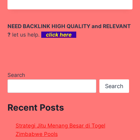
DAPATKAN
JACKPOT
BESAR
DENGAN
NEED BACKLINK HIGH QUALITY and RELEVANT
TOGEL
?
let us help.
click here
JEPANG
TERPERCAYA
Search
Search
Recent Posts
Strategi Jitu Menang Besar di Togel
Zimbabwe Pools