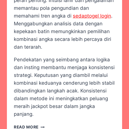
peran penting. Intuisi lahir dari pengalaman
memantau pola pengundian dan
memahami tren angka di
sedaptogel login
.
Menggabungkan analisis data dengan
kepekaan batin memungkinkan pemilihan
kombinasi angka secara lebih percaya diri
dan terarah.
Pendekatan yang seimbang antara logika
dan insting membantu menjaga konsistensi
strategi. Keputusan yang diambil melalui
kombinasi keduanya cenderung lebih stabil
dibandingkan langkah acak. Konsistensi
dalam metode ini meningkatkan peluang
meraih jackpot besar dalam jangka
panjang.
CARA
READ MORE