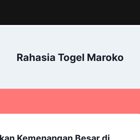
Rahasia Togel Maroko
kan Kemenangan Besar di