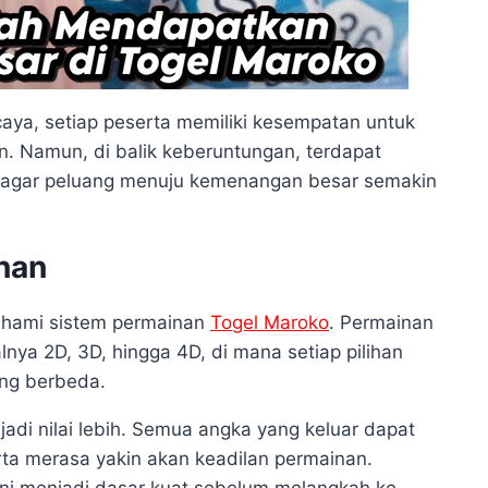
aya, setiap peserta memiliki kesempatan untuk
 Namun, di balik keberuntungan, terdapat
n agar peluang menuju kemenangan besar semakin
nan
ahami sistem permainan
Togel Maroko
. Permainan
nya 2D, 3D, hingga 4D, di mana setiap pilihan
ang berbeda.
jadi nilai lebih. Semua angka yang keluar dapat
rta merasa yakin akan keadilan permainan.
 menjadi dasar kuat sebelum melangkah ke