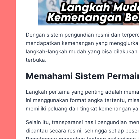
Dengan sistem pengundian resmi dan terperc
mendapatkan kemenangan yang menggiurkan.
langkah-langkah mudah yang bisa dilakuka
terbuka.
Memahami Sistem Permai
Langkah pertama yang penting adalah mem
ini menggunakan format angka tertentu, misal
memiliki peluang dan tingkat kemenangan y
Selain itu, transparansi hasil pengundian men
dipantau secara resmi, sehingga setiap pese
Pemahaman mendalam tentang mekanisme ini