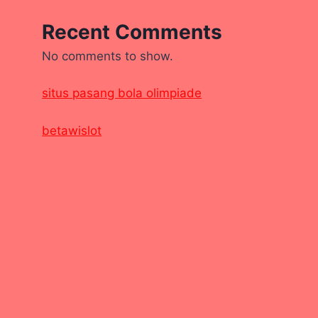
Recent Comments
No comments to show.
situs pasang bola olimpiade
betawislot