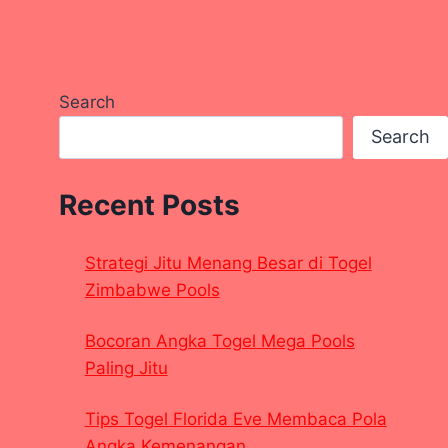
Search
Search
Recent Posts
Strategi Jitu Menang Besar di Togel
Zimbabwe Pools
Bocoran Angka Togel Mega Pools
Paling Jitu
Tips Togel Florida Eve Membaca Pola
Angka Kemenangan