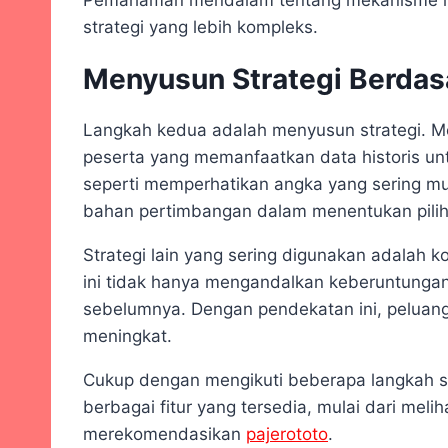
strategi yang lebih kompleks.
Menyusun Strategi Berdas
Langkah kedua adalah menyusun strategi. Me
peserta yang memanfaatkan data historis unt
seperti memperhatikan angka yang sering mun
bahan pertimbangan dalam menentukan pilih
Strategi lain yang sering digunakan adalah k
ini tidak hanya mengandalkan keberuntungan 
sebelumnya. Dengan pendekatan ini, peluan
meningkat.
Cukup dengan mengikuti beberapa langkah 
berbagai fitur yang tersedia, mulai dari melih
merekomendasikan
pajerototo
.