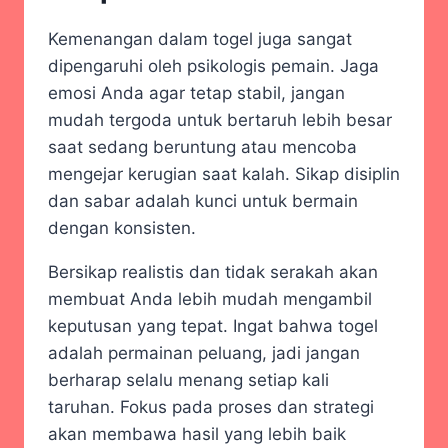
Kemenangan dalam togel juga sangat
dipengaruhi oleh psikologis pemain. Jaga
emosi Anda agar tetap stabil, jangan
mudah tergoda untuk bertaruh lebih besar
saat sedang beruntung atau mencoba
mengejar kerugian saat kalah. Sikap disiplin
dan sabar adalah kunci untuk bermain
dengan konsisten.
Bersikap realistis dan tidak serakah akan
membuat Anda lebih mudah mengambil
keputusan yang tepat. Ingat bahwa togel
adalah permainan peluang, jadi jangan
berharap selalu menang setiap kali
taruhan. Fokus pada proses dan strategi
akan membawa hasil yang lebih baik