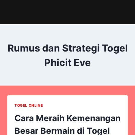
Skip
to
content
Rumus dan Strategi Togel
Phicit Eve
TOGEL ONLINE
Cara Meraih Kemenangan
Besar Bermain di Togel