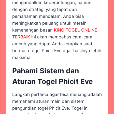
mengandalkan keberuntungan, namun
dengan strategi yang tepat dan
pemahaman mendalam, Anda bisa
meningkatkan peluang untuk meraih
kemenangan besar.
KING TOGEL ONLINE
TERBAIK
ini akan membahas cara-cara
ampuh yang dapat Anda terapkan saat
bermain togel Phicit Eve agar hasilnya lebih
maksimal.
Pahami Sistem dan
Aturan Togel Phicit Eve
Langkah pertama agar bisa menang adalah
memahami aturan main dan sistem
pengundian togel Phicit Eve. Togel ini