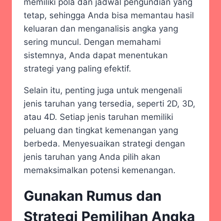
memiliki pola dan jadwal pengundian yang
tetap, sehingga Anda bisa memantau hasil
keluaran dan menganalisis angka yang
sering muncul. Dengan memahami
sistemnya, Anda dapat menentukan
strategi yang paling efektif.
Selain itu, penting juga untuk mengenali
jenis taruhan yang tersedia, seperti 2D, 3D,
atau 4D. Setiap jenis taruhan memiliki
peluang dan tingkat kemenangan yang
berbeda. Menyesuaikan strategi dengan
jenis taruhan yang Anda pilih akan
memaksimalkan potensi kemenangan.
Gunakan Rumus dan
Strategi Pemilihan Angka