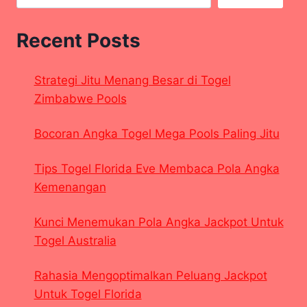
Recent Posts
Strategi Jitu Menang Besar di Togel
Zimbabwe Pools
Bocoran Angka Togel Mega Pools Paling Jitu
Tips Togel Florida Eve Membaca Pola Angka
Kemenangan
Kunci Menemukan Pola Angka Jackpot Untuk
Togel Australia
Rahasia Mengoptimalkan Peluang Jackpot
Untuk Togel Florida