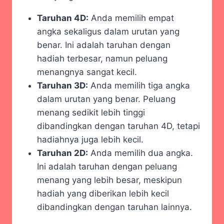
Taruhan 4D:
Anda memilih empat
angka sekaligus dalam urutan yang
benar. Ini adalah taruhan dengan
hadiah terbesar, namun peluang
menangnya sangat kecil.
Taruhan 3D:
Anda memilih tiga angka
dalam urutan yang benar. Peluang
menang sedikit lebih tinggi
dibandingkan dengan taruhan 4D, tetapi
hadiahnya juga lebih kecil.
Taruhan 2D:
Anda memilih dua angka.
Ini adalah taruhan dengan peluang
menang yang lebih besar, meskipun
hadiah yang diberikan lebih kecil
dibandingkan dengan taruhan lainnya.