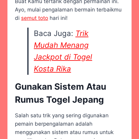
Buat Kamu tertarik dengan permainan ini.
Ayo, mulai pengalaman bermain terbaikmu
di
semut toto
hari ini!
Baca Juga:
Trik
Mudah Menang
Jackpot di Togel
Kosta Rika
Gunakan Sistem Atau
Rumus Togel Jepang
Salah satu trik yang sering digunakan
pemain berpengalaman adalah
menggunakan sistem atau rumus untuk