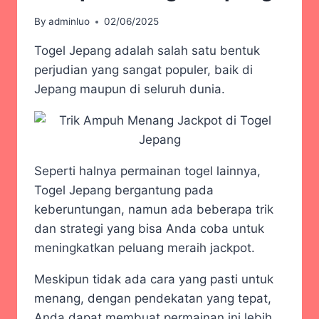
By
adminluo
02/06/2025
Togel Jepang adalah salah satu bentuk
perjudian yang sangat populer, baik di
Jepang maupun di seluruh dunia.
Seperti halnya permainan togel lainnya,
Togel Jepang bergantung pada
keberuntungan, namun ada beberapa trik
dan strategi yang bisa Anda coba untuk
meningkatkan peluang meraih jackpot.
Meskipun tidak ada cara yang pasti untuk
menang, dengan pendekatan yang tepat,
Anda dapat membuat permainan ini lebih