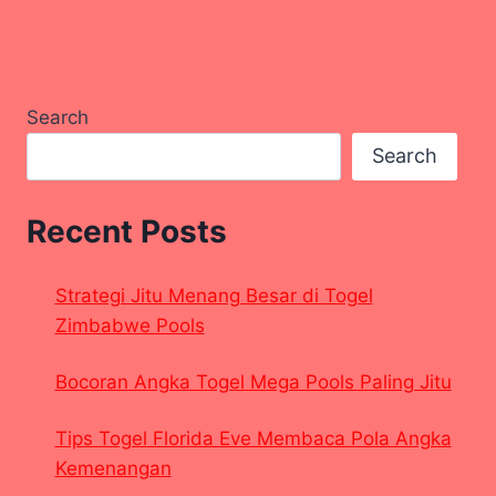
Search
Search
Recent Posts
Strategi Jitu Menang Besar di Togel
Zimbabwe Pools
Bocoran Angka Togel Mega Pools Paling Jitu
Tips Togel Florida Eve Membaca Pola Angka
Kemenangan