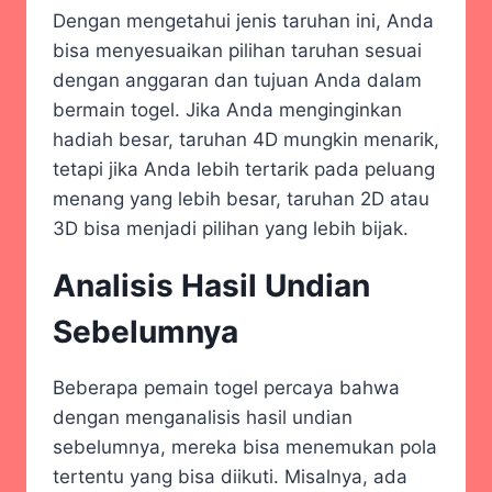
Dengan mengetahui jenis taruhan ini, Anda
bisa menyesuaikan pilihan taruhan sesuai
dengan anggaran dan tujuan Anda dalam
bermain togel. Jika Anda menginginkan
hadiah besar, taruhan 4D mungkin menarik,
tetapi jika Anda lebih tertarik pada peluang
menang yang lebih besar, taruhan 2D atau
3D bisa menjadi pilihan yang lebih bijak.
Analisis Hasil Undian
Sebelumnya
Beberapa pemain togel percaya bahwa
dengan menganalisis hasil undian
sebelumnya, mereka bisa menemukan pola
tertentu yang bisa diikuti. Misalnya, ada