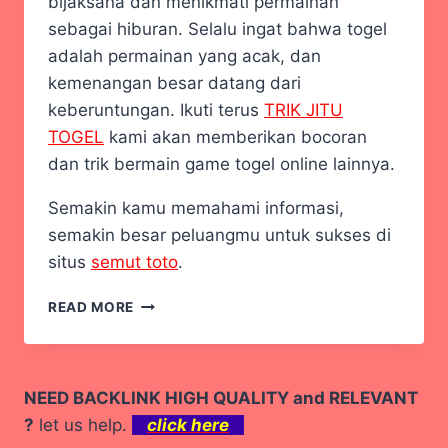
bijaksana dan menikmati permainan
sebagai hiburan. Selalu ingat bahwa togel
adalah permainan yang acak, dan
kemenangan besar datang dari
keberuntungan. Ikuti terus
TRIK JITU
TOGEL
kami akan memberikan bocoran
dan trik bermain game togel online lainnya.
Semakin kamu memahami informasi,
semakin besar peluangmu untuk sukses di
situs
semut toto
.
TRIK
READ MORE
AMPUH
MENANG
JACKPOT
DI
NEED BACKLINK HIGH QUALITY and RELEVANT
TOGEL
?
let us help.
click here
JEPANG