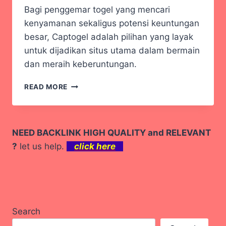
Bagi penggemar togel yang mencari
kenyamanan sekaligus potensi keuntungan
besar, Captogel adalah pilihan yang layak
untuk dijadikan situs utama dalam bermain
dan meraih keberuntungan.
CAPTOGEL
READ MORE
–
TOGEL
ONLINE
DENGAN
NEED BACKLINK HIGH QUALITY and RELEVANT
SISTEM
?
let us help.
click here
KEAMANAN
TERBAIK
Search