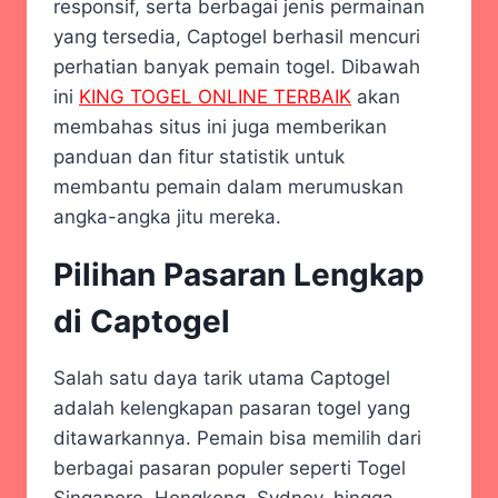
responsif, serta berbagai jenis permainan
yang tersedia, Captogel berhasil mencuri
perhatian banyak pemain togel. Dibawah
ini
KING TOGEL ONLINE TERBAIK
akan
membahas situs ini juga memberikan
panduan dan fitur statistik untuk
membantu pemain dalam merumuskan
angka-angka jitu mereka.
Pilihan Pasaran Lengkap
di Captogel
Salah satu daya tarik utama Captogel
adalah kelengkapan pasaran togel yang
ditawarkannya. Pemain bisa memilih dari
berbagai pasaran populer seperti Togel
Singapore, Hongkong, Sydney, hingga