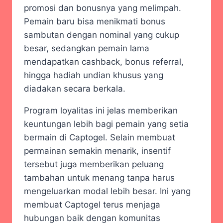
promosi dan bonusnya yang melimpah.
Pemain baru bisa menikmati bonus
sambutan dengan nominal yang cukup
besar, sedangkan pemain lama
mendapatkan cashback, bonus referral,
hingga hadiah undian khusus yang
diadakan secara berkala.
Program loyalitas ini jelas memberikan
keuntungan lebih bagi pemain yang setia
bermain di Captogel. Selain membuat
permainan semakin menarik, insentif
tersebut juga memberikan peluang
tambahan untuk menang tanpa harus
mengeluarkan modal lebih besar. Ini yang
membuat Captogel terus menjaga
hubungan baik dengan komunitas