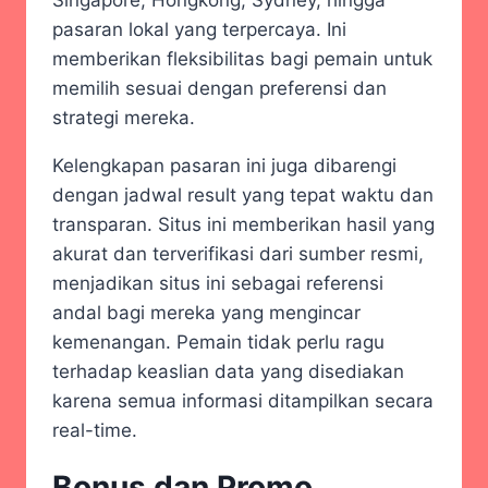
pasaran lokal yang terpercaya. Ini
memberikan fleksibilitas bagi pemain untuk
memilih sesuai dengan preferensi dan
strategi mereka.
Kelengkapan pasaran ini juga dibarengi
dengan jadwal result yang tepat waktu dan
transparan. Situs ini memberikan hasil yang
akurat dan terverifikasi dari sumber resmi,
menjadikan situs ini sebagai referensi
andal bagi mereka yang mengincar
kemenangan. Pemain tidak perlu ragu
terhadap keaslian data yang disediakan
karena semua informasi ditampilkan secara
real-time.
Bonus dan Promo