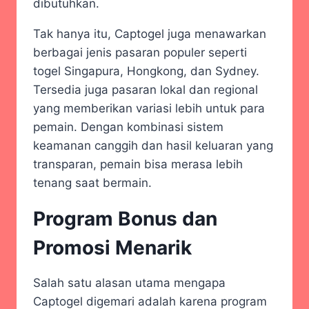
dibutuhkan.
Tak hanya itu, Captogel juga menawarkan
berbagai jenis pasaran populer seperti
togel Singapura, Hongkong, dan Sydney.
Tersedia juga pasaran lokal dan regional
yang memberikan variasi lebih untuk para
pemain. Dengan kombinasi sistem
keamanan canggih dan hasil keluaran yang
transparan, pemain bisa merasa lebih
tenang saat bermain.
Program Bonus dan
Promosi Menarik
Salah satu alasan utama mengapa
Captogel digemari adalah karena program