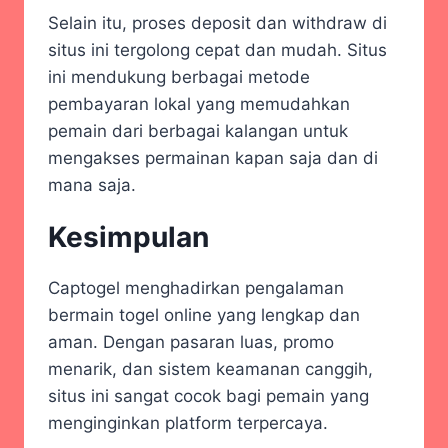
Selain itu, proses deposit dan withdraw di
situs ini tergolong cepat dan mudah. Situs
ini mendukung berbagai metode
pembayaran lokal yang memudahkan
pemain dari berbagai kalangan untuk
mengakses permainan kapan saja dan di
mana saja.
Kesimpulan
Captogel menghadirkan pengalaman
bermain togel online yang lengkap dan
aman. Dengan pasaran luas, promo
menarik, dan sistem keamanan canggih,
situs ini sangat cocok bagi pemain yang
menginginkan platform terpercaya.