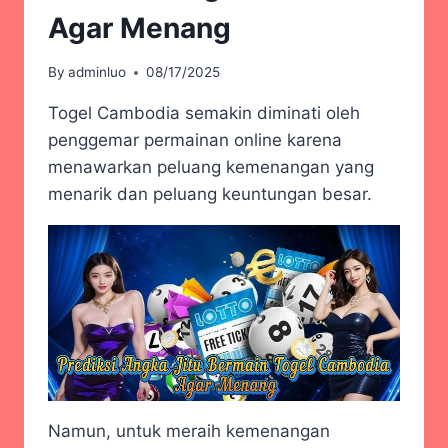
Agar Menang
By
adminluo
08/17/2025
Togel Cambodia semakin diminati oleh
penggemar permainan online karena
menawarkan peluang kemenangan yang
menarik dan peluang keuntungan besar.
Namun, untuk meraih kemenangan