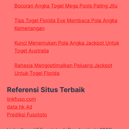
Bocoran Angka Togel Mega Pools Paling Jitu
Tips Togel Florida Eve Membaca Pola Angka
Kemenangan
Kunci Menemukan Pola Angka Jackpot Untuk
Togel Australia
Rahasia Mengoptimalkan Peluang Jackpot
Untuk Togel Florida
Referensi Situs Terbaik
linkfuso.com
data hk 4d
Prediksi Fusototo