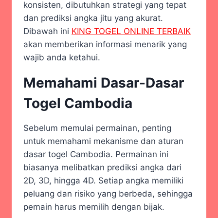
konsisten, dibutuhkan strategi yang tepat
dan prediksi angka jitu yang akurat.
Dibawah ini
KING TOGEL ONLINE TERBAIK
akan memberikan informasi menarik yang
wajib anda ketahui.
Memahami Dasar-Dasar
Togel Cambodia
Sebelum memulai permainan, penting
untuk memahami mekanisme dan aturan
dasar togel Cambodia. Permainan ini
biasanya melibatkan prediksi angka dari
2D, 3D, hingga 4D. Setiap angka memiliki
peluang dan risiko yang berbeda, sehingga
pemain harus memilih dengan bijak.