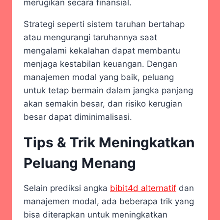
merugikan secara finansial.
Strategi seperti sistem taruhan bertahap
atau mengurangi taruhannya saat
mengalami kekalahan dapat membantu
menjaga kestabilan keuangan. Dengan
manajemen modal yang baik, peluang
untuk tetap bermain dalam jangka panjang
akan semakin besar, dan risiko kerugian
besar dapat diminimalisasi.
Tips & Trik Meningkatkan
Peluang Menang
Selain prediksi angka
bibit4d alternatif
dan
manajemen modal, ada beberapa trik yang
bisa diterapkan untuk meningkatkan