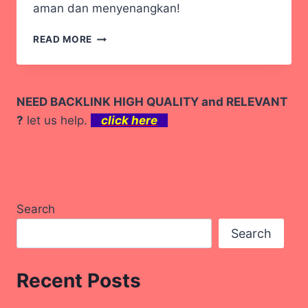
aman dan menyenangkan!
TRIK
READ MORE
CERDAS
BERMAIN
TOGEL
FILIPINA
NEED BACKLINK HIGH QUALITY and RELEVANT
DI
?
let us help.
click here
SITUS
RESMI
Search
Search
Recent Posts