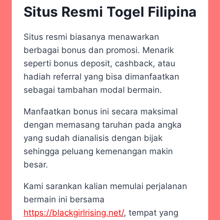
Situs Resmi Togel Filipina
Situs resmi biasanya menawarkan
berbagai bonus dan promosi. Menarik
seperti bonus deposit, cashback, atau
hadiah referral yang bisa dimanfaatkan
sebagai tambahan modal bermain.
Manfaatkan bonus ini secara maksimal
dengan memasang taruhan pada angka
yang sudah dianalisis dengan bijak
sehingga peluang kemenangan makin
besar.
Kami sarankan kalian memulai perjalanan
bermain ini bersama
https://blackgirlrising.net/
, tempat yang