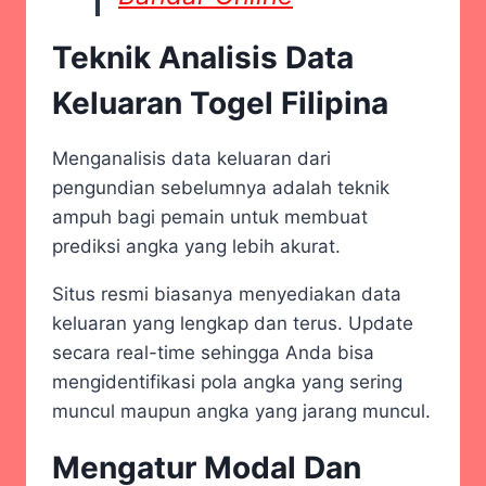
Teknik Analisis Data
Keluaran Togel Filipina
Menganalisis data keluaran dari
pengundian sebelumnya adalah teknik
ampuh bagi pemain untuk membuat
prediksi angka yang lebih akurat.
Situs resmi biasanya menyediakan data
keluaran yang lengkap dan terus. Update
secara real-time sehingga Anda bisa
mengidentifikasi pola angka yang sering
muncul maupun angka yang jarang muncul.
Mengatur Modal Dan