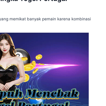
 yang memikat banyak pemain karena kombinasi