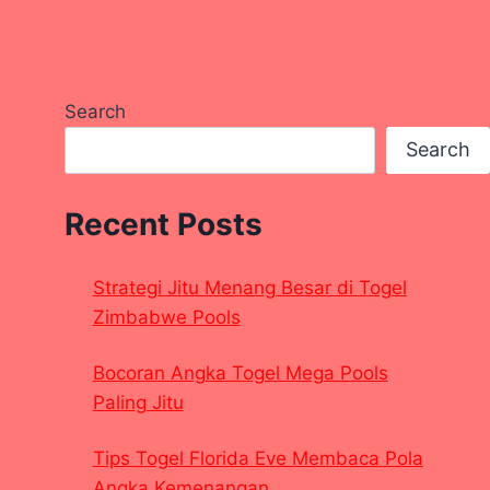
Search
Search
Recent Posts
Strategi Jitu Menang Besar di Togel
Zimbabwe Pools
Bocoran Angka Togel Mega Pools
Paling Jitu
Tips Togel Florida Eve Membaca Pola
Angka Kemenangan