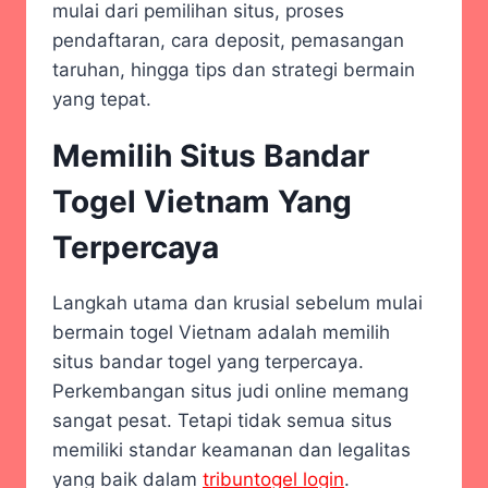
mulai dari pemilihan situs, proses
pendaftaran, cara deposit, pemasangan
taruhan, hingga tips dan strategi bermain
yang tepat.
Memilih Situs Bandar
Togel Vietnam Yang
Terpercaya
Langkah utama dan krusial sebelum mulai
bermain togel Vietnam adalah memilih
situs bandar togel yang terpercaya.
Perkembangan situs judi online memang
sangat pesat. Tetapi tidak semua situs
memiliki standar keamanan dan legalitas
yang baik dalam
tribuntogel login
.