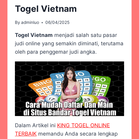
Togel Vietnam
By
adminluo
06/04/2025
Togel Vietnam
menjadi salah satu pasar
judi online yang semakin diminati, terutama
oleh para penggemar judi angka.
Dalam Artikel ini
KING TOGEL ONLINE
TERBAIK
memandu Anda secara lengkap