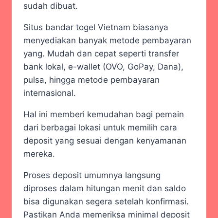
sudah dibuat.
Situs bandar togel Vietnam biasanya
menyediakan banyak metode pembayaran
yang. Mudah dan cepat seperti transfer
bank lokal, e-wallet (OVO, GoPay, Dana),
pulsa, hingga metode pembayaran
internasional.
Hal ini memberi kemudahan bagi pemain
dari berbagai lokasi untuk memilih cara
deposit yang sesuai dengan kenyamanan
mereka.
Proses deposit umumnya langsung
diproses dalam hitungan menit dan saldo
bisa digunakan segera setelah konfirmasi.
Pastikan Anda memeriksa minimal deposit