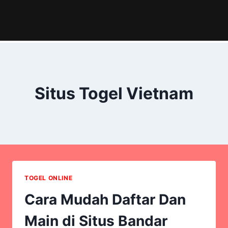
Skip
to
content
Situs Togel Vietnam
TOGEL ONLINE
Cara Mudah Daftar Dan
Main di Situs Bandar