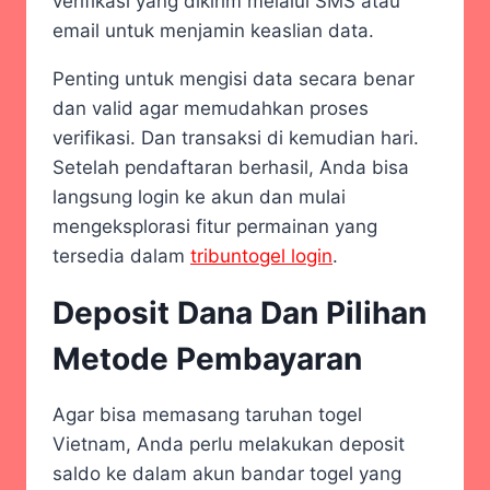
verifikasi yang dikirim melalui SMS atau
email untuk menjamin keaslian data.
Penting untuk mengisi data secara benar
dan valid agar memudahkan proses
verifikasi. Dan transaksi di kemudian hari.
Setelah pendaftaran berhasil, Anda bisa
langsung login ke akun dan mulai
mengeksplorasi fitur permainan yang
tersedia dalam
tribuntogel login
.
Deposit Dana Dan Pilihan
Metode Pembayaran
Agar bisa memasang taruhan togel
Vietnam, Anda perlu melakukan deposit
saldo ke dalam akun bandar togel yang