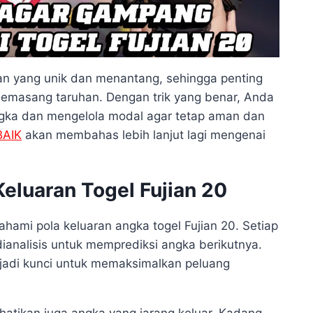
an yang unik dan menantang, sehingga penting
 memasang taruhan. Dengan trik yang benar, Anda
ngka dan mengelola modal agar tetap aman dan
BAIK
akan membahas lebih lanjut lagi mengenai
Keluaran Togel Fujian 20
mi pola keluaran angka togel Fujian 20. Setiap
dianalisis untuk memprediksi angka berikutnya.
njadi kunci untuk memaksimalkan peluang
rhatikan juga angka yang jarang keluar. Kadang-