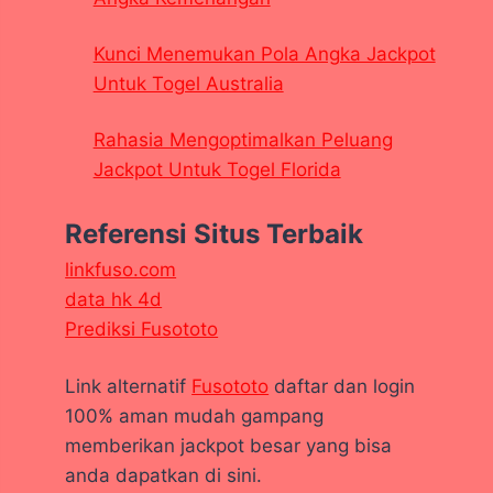
Kunci Menemukan Pola Angka Jackpot
Untuk Togel Australia
Rahasia Mengoptimalkan Peluang
Jackpot Untuk Togel Florida
Referensi Situs Terbaik
linkfuso.com
data hk 4d
Prediksi Fusototo
Link alternatif
Fusototo
daftar dan login
100% aman mudah gampang
memberikan jackpot besar yang bisa
anda dapatkan di sini.