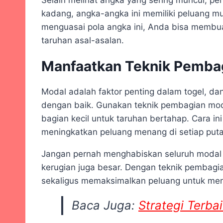
kadang, angka-angka ini memiliki peluang mu
menguasai pola angka ini, Anda bisa membuat
taruhan asal-asalan.
Manfaatkan Teknik Pemba
Modal adalah faktor penting dalam togel, da
dengan baik. Gunakan teknik pembagian mo
bagian kecil untuk taruhan bertahap. Cara 
meningkatkan peluang menang di setiap puta
Jangan pernah menghabiskan seluruh modal se
kerugian juga besar. Dengan teknik pembagi
sekaligus memaksimalkan peluang untuk mend
Baca Juga:
Strategi Terba