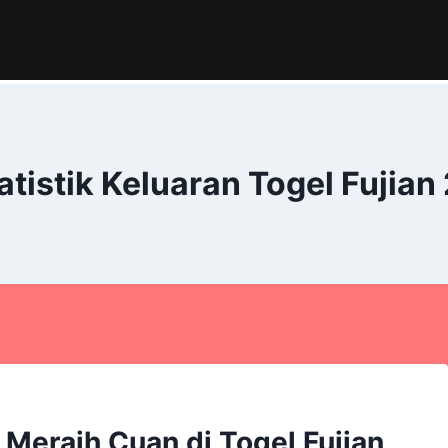
atistik Keluaran Togel Fujian
Meraih Cuan di Togel Fujian