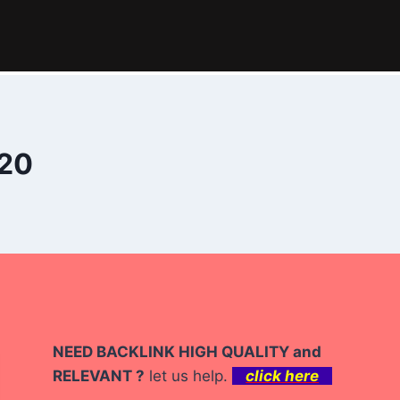
 20
NEED BACKLINK HIGH QUALITY and
RELEVANT ?
let us help.
click here