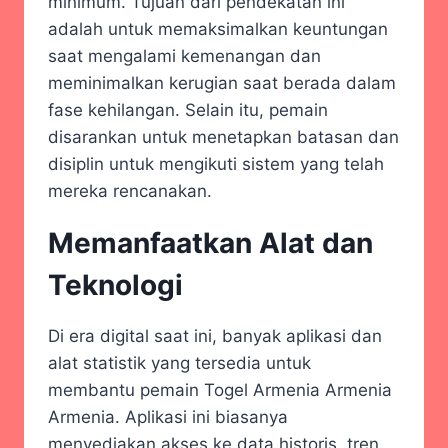
minimum. Tujuan dari pendekatan ini
adalah untuk memaksimalkan keuntungan
saat mengalami kemenangan dan
meminimalkan kerugian saat berada dalam
fase kehilangan. Selain itu, pemain
disarankan untuk menetapkan batasan dan
disiplin untuk mengikuti sistem yang telah
mereka rencanakan.
Memanfaatkan Alat dan
Teknologi
Di era digital saat ini, banyak aplikasi dan
alat statistik yang tersedia untuk
membantu pemain Togel Armenia Armenia
Armenia. Aplikasi ini biasanya
menyediakan akses ke data historis, tren,