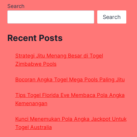
Search
Search
Recent Posts
Strategi Jitu Menang Besar di Togel
Zimbabwe Pools
Bocoran Angka Togel Mega Pools Paling Jitu
Tips Togel Florida Eve Membaca Pola Angka
Kemenangan
Kunci Menemukan Pola Angka Jackpot Untuk
Togel Australia