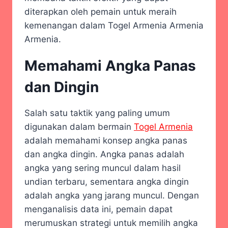
diterapkan oleh pemain untuk meraih
kemenangan dalam Togel Armenia Armenia
Armenia.
Memahami Angka Panas
dan Dingin
Salah satu taktik yang paling umum
digunakan dalam bermain
Togel Armenia
adalah memahami konsep angka panas
dan angka dingin. Angka panas adalah
angka yang sering muncul dalam hasil
undian terbaru, sementara angka dingin
adalah angka yang jarang muncul. Dengan
menganalisis data ini, pemain dapat
merumuskan strategi untuk memilih angka