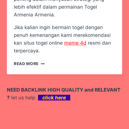
lebih efektif dalam permainan Togel
Armenia Armenia.
Jika kalian ingin bermain togel dengan
penuh kemenangan kami merekomendasi
kan situs togel online
meme 4d
resmi dan
terpercaya.
TAKTIK
READ MORE
BERMAIN
DENGAN
STRATEGI
MENANG
NEED BACKLINK HIGH QUALITY and RELEVANT
TOGEL
?
let us help.
click here
ARMENIA