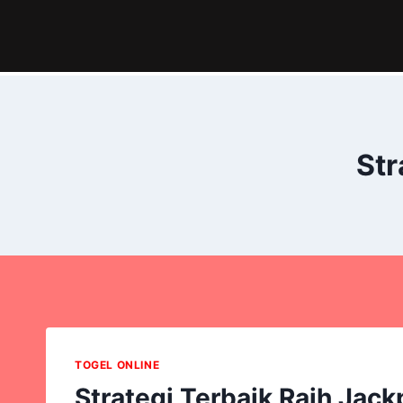
Skip
to
content
Str
TOGEL ONLINE
Strategi Terbaik Raih Jack