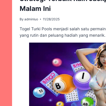
Malam Ini
By
adminluo
11/28/2025
Togel Turki Pools menjadi salah satu perma
yang rutin dan peluang hadiah yang menarik.