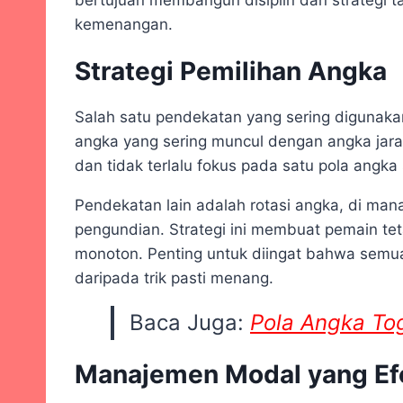
kemenangan.
Strategi Pemilihan Angka
Salah satu pendekatan yang sering digunak
angka yang sering muncul dengan angka jara
dan tidak terlalu fokus pada satu pola angka 
Pendekatan lain adalah rotasi angka, di mana
pengundian. Strategi ini membuat pemain tet
monoton. Penting untuk diingat bahwa semua s
daripada trik pasti menang.
Baca Juga:
Pola Angka To
Manajemen Modal yang Efe