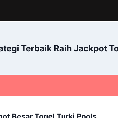
ategi Terbaik Raih Jackpot T
pot Besar Togel Turki Pools