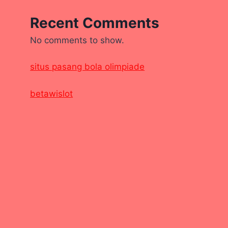
Recent Comments
No comments to show.
situs pasang bola olimpiade
betawislot