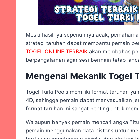
Meski hasilnya sepenuhnya acak, pemahaman
strategi taruhan dapat membantu pemain berm
TOGEL ONLINE TERBAIK
akan membahas pend
berpengalaman agar sesi bermain tetap lanca
Mengenal Mekanik Togel T
Togel Turki Pools memiliki format taruhan yan
4D, sehingga pemain dapat menyesuaikan je
format taruhan ini sangat penting untuk memb
Walaupun banyak pemain mencari angka “jitu
pemain menggunakan data historis untuk meli
bertujuan membangun disiplin dan strategi t