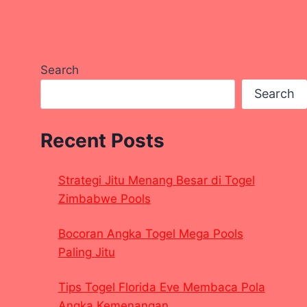
Search
Search
Recent Posts
Strategi Jitu Menang Besar di Togel
Zimbabwe Pools
Bocoran Angka Togel Mega Pools
Paling Jitu
Tips Togel Florida Eve Membaca Pola
Angka Kemenangan