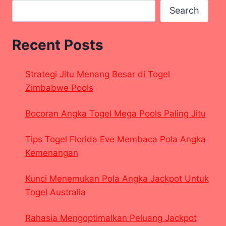
Search
Recent Posts
Strategi Jitu Menang Besar di Togel
Zimbabwe Pools
Bocoran Angka Togel Mega Pools Paling Jitu
Tips Togel Florida Eve Membaca Pola Angka
Kemenangan
Kunci Menemukan Pola Angka Jackpot Untuk
Togel Australia
Rahasia Mengoptimalkan Peluang Jackpot