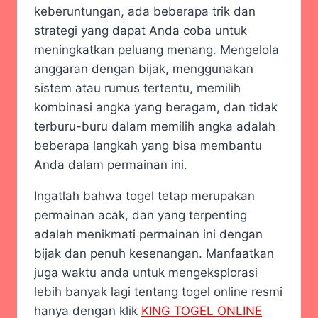
keberuntungan, ada beberapa trik dan
strategi yang dapat Anda coba untuk
meningkatkan peluang menang. Mengelola
anggaran dengan bijak, menggunakan
sistem atau rumus tertentu, memilih
kombinasi angka yang beragam, dan tidak
terburu-buru dalam memilih angka adalah
beberapa langkah yang bisa membantu
Anda dalam permainan ini.
Ingatlah bahwa togel tetap merupakan
permainan acak, dan yang terpenting
adalah menikmati permainan ini dengan
bijak dan penuh kesenangan. Manfaatkan
juga waktu anda untuk mengeksplorasi
lebih banyak lagi tentang togel online resmi
hanya dengan klik
KING TOGEL ONLINE