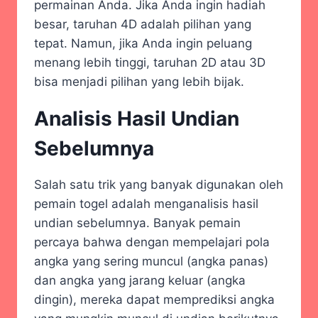
permainan Anda. Jika Anda ingin hadiah
besar, taruhan 4D adalah pilihan yang
tepat. Namun, jika Anda ingin peluang
menang lebih tinggi, taruhan 2D atau 3D
bisa menjadi pilihan yang lebih bijak.
Analisis Hasil Undian
Sebelumnya
Salah satu trik yang banyak digunakan oleh
pemain togel adalah menganalisis hasil
undian sebelumnya. Banyak pemain
percaya bahwa dengan mempelajari pola
angka yang sering muncul (angka panas)
dan angka yang jarang keluar (angka
dingin), mereka dapat memprediksi angka