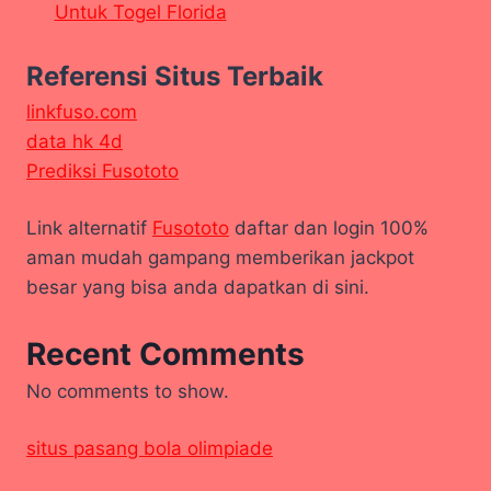
Untuk Togel Florida
Referensi Situs Terbaik
linkfuso.com
data hk 4d
Prediksi Fusototo
Link alternatif
Fusototo
daftar dan login 100%
aman mudah gampang memberikan jackpot
besar yang bisa anda dapatkan di sini.
Recent Comments
No comments to show.
situs pasang bola olimpiade