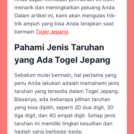
menarik dan meningkatkan peluang Anda.
Dalam artikel ini, kami akan mengulas trik-
trik ampuh yang bisa Anda terapkan saat
bermain
Togel Jepang
.
Pahami Jenis Taruhan
yang Ada Togel Jepang
Sebelum mulai bermain, hal pertama yang
perlu Anda lakukan adalah memahami jenis
taruhan yang tersedia dalam Togel Jepang.
Biasanya, ada beberapa pilihan taruhan
yang bisa dipilih, seperti 2D dua digit, 3D
tiga digit, dan 4D empat digit. Setiap jenis
taruhan ini memiliki tingkat kesulitan dan
hadiah yang berbeda-beda: