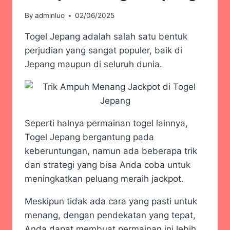
By
adminluo
02/06/2025
Togel Jepang adalah salah satu bentuk
perjudian yang sangat populer, baik di
Jepang maupun di seluruh dunia.
Seperti halnya permainan togel lainnya,
Togel Jepang bergantung pada
keberuntungan, namun ada beberapa trik
dan strategi yang bisa Anda coba untuk
meningkatkan peluang meraih jackpot.
Meskipun tidak ada cara yang pasti untuk
menang, dengan pendekatan yang tepat,
Anda dapat membuat permainan ini lebih