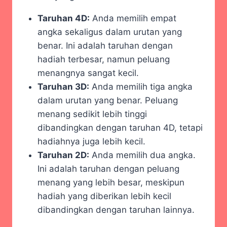
Taruhan 4D:
Anda memilih empat
angka sekaligus dalam urutan yang
benar. Ini adalah taruhan dengan
hadiah terbesar, namun peluang
menangnya sangat kecil.
Taruhan 3D:
Anda memilih tiga angka
dalam urutan yang benar. Peluang
menang sedikit lebih tinggi
dibandingkan dengan taruhan 4D, tetapi
hadiahnya juga lebih kecil.
Taruhan 2D:
Anda memilih dua angka.
Ini adalah taruhan dengan peluang
menang yang lebih besar, meskipun
hadiah yang diberikan lebih kecil
dibandingkan dengan taruhan lainnya.