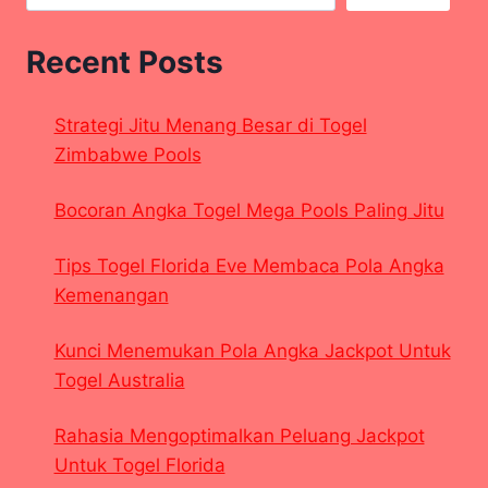
Recent Posts
Strategi Jitu Menang Besar di Togel
Zimbabwe Pools
Bocoran Angka Togel Mega Pools Paling Jitu
Tips Togel Florida Eve Membaca Pola Angka
Kemenangan
Kunci Menemukan Pola Angka Jackpot Untuk
Togel Australia
Rahasia Mengoptimalkan Peluang Jackpot
Untuk Togel Florida