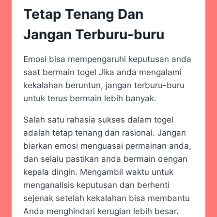
Tetap Tenang Dan
Jangan Terburu-buru
Emosi bisa mempengaruhi keputusan anda
saat bermain togel Jika anda mengalami
kekalahan beruntun, jangan terburu-buru
untuk terus bermain lebih banyak.
Salah satu rahasia sukses dalam togel
adalah tetap tenang dan rasional. Jangan
biarkan emosi menguasai permainan anda,
dan selalu pastikan anda bermain dengan
kepala dingin. Mengambil waktu untuk
menganalisis keputusan dan berhenti
sejenak setelah kekalahan bisa membantu
Anda menghindari kerugian lebih besar.