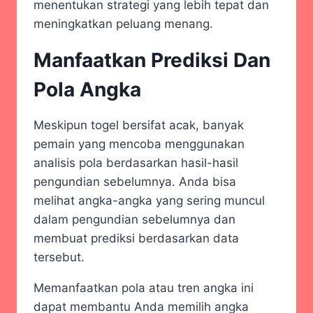
menentukan strategi yang lebih tepat dan
meningkatkan peluang menang.
Manfaatkan Prediksi Dan
Pola Angka
Meskipun togel bersifat acak, banyak
pemain yang mencoba menggunakan
analisis pola berdasarkan hasil-hasil
pengundian sebelumnya. Anda bisa
melihat angka-angka yang sering muncul
dalam pengundian sebelumnya dan
membuat prediksi berdasarkan data
tersebut.
Memanfaatkan pola atau tren angka ini
dapat membantu Anda memilih angka