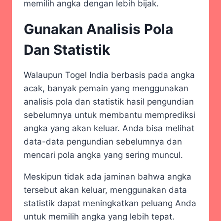
memilih angka dengan lebih bijak.
Gunakan Analisis Pola
Dan Statistik
Walaupun Togel India berbasis pada angka
acak, banyak pemain yang menggunakan
analisis pola dan statistik hasil pengundian
sebelumnya untuk membantu memprediksi
angka yang akan keluar. Anda bisa melihat
data-data pengundian sebelumnya dan
mencari pola angka yang sering muncul.
Meskipun tidak ada jaminan bahwa angka
tersebut akan keluar, menggunakan data
statistik dapat meningkatkan peluang Anda
untuk memilih angka yang lebih tepat.