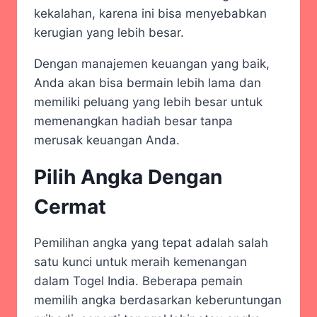
kekalahan, karena ini bisa menyebabkan
kerugian yang lebih besar.
Dengan manajemen keuangan yang baik,
Anda akan bisa bermain lebih lama dan
memiliki peluang yang lebih besar untuk
memenangkan hadiah besar tanpa
merusak keuangan Anda.
Pilih Angka Dengan
Cermat
Pemilihan angka yang tepat adalah salah
satu kunci untuk meraih kemenangan
dalam Togel India. Beberapa pemain
memilih angka berdasarkan keberuntungan