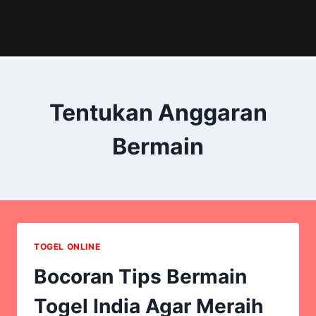
Skip
to
content
Tentukan Anggaran
Bermain
TOGEL ONLINE
Bocoran Tips Bermain
Togel India Agar Meraih