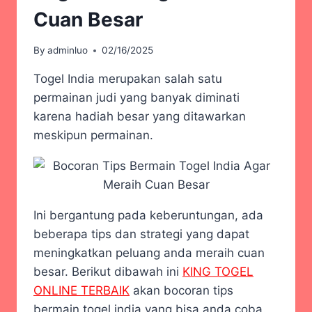
Cuan Besar
By
adminluo
02/16/2025
Togel India merupakan salah satu
permainan judi yang banyak diminati
karena hadiah besar yang ditawarkan
meskipun permainan.
Ini bergantung pada keberuntungan, ada
beberapa tips dan strategi yang dapat
meningkatkan peluang anda meraih cuan
besar. Berikut dibawah ini
KING TOGEL
ONLINE TERBAIK
akan bocoran tips
bermain togel india yang bisa anda coba.