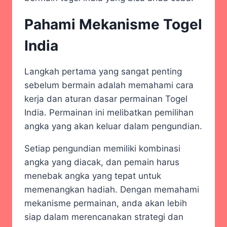
Pahami Mekanisme Togel
India
Langkah pertama yang sangat penting
sebelum bermain adalah memahami cara
kerja dan aturan dasar permainan Togel
India. Permainan ini melibatkan pemilihan
angka yang akan keluar dalam pengundian.
Setiap pengundian memiliki kombinasi
angka yang diacak, dan pemain harus
menebak angka yang tepat untuk
memenangkan hadiah. Dengan memahami
mekanisme permainan, anda akan lebih
siap dalam merencanakan strategi dan