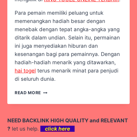
Para pemain memiliki peluang untuk
memenangkan hadiah besar dengan
menebak dengan tepat angka-angka yang
ditarik dalam undian. Selain itu, permainan
ini juga menyediakan hiburan dan
kesenangan bagi para pemainnya. Dengan
hadiah-hadiah menarik yang ditawarkan,
hai togel
terus menarik minat para penjudi
di seluruh dunia.
TAKTIK
READ MORE
CERDAS
UNTUK
BERMAIN
TOGEL
NEED BACKLINK HIGH QUALITY and RELEVANT
SEMARANG
?
let us help.
click here
DI
SETIAP