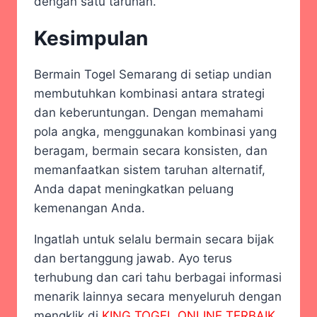
dengan satu taruhan.
Kesimpulan
Bermain Togel Semarang di setiap undian
membutuhkan kombinasi antara strategi
dan keberuntungan. Dengan memahami
pola angka, menggunakan kombinasi yang
beragam, bermain secara konsisten, dan
memanfaatkan sistem taruhan alternatif,
Anda dapat meningkatkan peluang
kemenangan Anda.
Ingatlah untuk selalu bermain secara bijak
dan bertanggung jawab. Ayo terus
terhubung dan cari tahu berbagai informasi
menarik lainnya secara menyeluruh dengan
mengklik di
KING TOGEL ONLINE TERBAIK
.