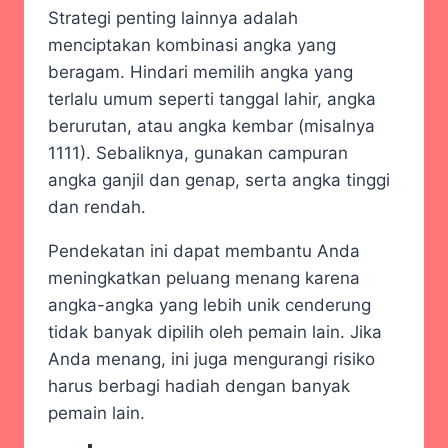
Strategi penting lainnya adalah
menciptakan kombinasi angka yang
beragam. Hindari memilih angka yang
terlalu umum seperti tanggal lahir, angka
berurutan, atau angka kembar (misalnya
1111). Sebaliknya, gunakan campuran
angka ganjil dan genap, serta angka tinggi
dan rendah.
Pendekatan ini dapat membantu Anda
meningkatkan peluang menang karena
angka-angka yang lebih unik cenderung
tidak banyak dipilih oleh pemain lain. Jika
Anda menang, ini juga mengurangi risiko
harus berbagi hadiah dengan banyak
pemain lain.