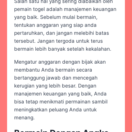
Salah satu hal yang sering diabaikan oleh
pemain togel adalah manajemen keuangan
yang baik. Sebelum mulai bermain,
tentukan anggaran yang siap anda
pertaruhkan, dan jangan melebihi batas
tersebut. Jangan tergoda untuk terus
bermain lebih banyak setelah kekalahan.
Mengatur anggaran dengan bijak akan
membantu Anda bermain secara
bertanggung jawab dan mencegah
kerugian yang lebih besar. Dengan
manajemen keuangan yang baik, Anda
bisa tetap menikmati permainan sambil
meningkatkan peluang Anda untuk
menang.