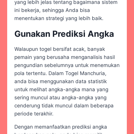
yang lebih jelas tentang bagaimana sistem
ini bekerja, sehingga Anda bisa
menentukan strategi yang lebih baik.
Gunakan Prediksi Angka
Walaupun togel bersifat acak, banyak
pemain yang berusaha menganalisis hasil
pengundian sebelumnya untuk menemukan
pola tertentu. Dalam Togel Manchuria,
anda bisa menggunakan data statistik
untuk melihat angka-angka mana yang
sering muncul atau angka-angka yang
cenderung tidak muncul dalam beberapa
periode terakhir.
Dengan memanfaatkan prediksi angka