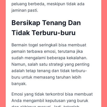
peluang berbeda, meskipun tidak ada
jaminan pasti.
Bersikap Tenang Dan
Tidak Terburu-buru
Bermain togel seringkali bisa membuat
pemain terbawa emosi, terutama jika
sudah mengalami beberapa kekalahan.
Namun, salah satu strategi yang penting
adalah tetap tenang dan tidak terburu-
buru untuk memasang taruhan lebih
banyak.
Emosi yang tidak terkontrol bisa membuat
Anda mengambil keputusan yang buruk