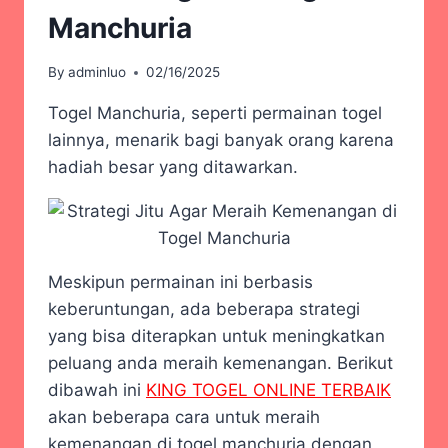
Manchuria
By
adminluo
02/16/2025
Togel Manchuria, seperti permainan togel
lainnya, menarik bagi banyak orang karena
hadiah besar yang ditawarkan.
Meskipun permainan ini berbasis
keberuntungan, ada beberapa strategi
yang bisa diterapkan untuk meningkatkan
peluang anda meraih kemenangan. Berikut
dibawah ini
KING TOGEL ONLINE TERBAIK
akan beberapa cara untuk meraih
kemenangan di togel manchuria dengan