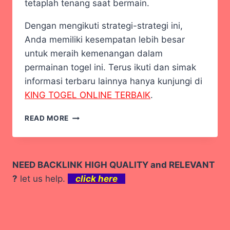
tetaplah tenang saat bermain.
Dengan mengikuti strategi-strategi ini,
Anda memiliki kesempatan lebih besar
untuk meraih kemenangan dalam
permainan togel ini. Terus ikuti dan simak
informasi terbaru lainnya hanya kunjungi di
KING TOGEL ONLINE TERBAIK
.
STRATEGI
READ MORE
JITU
AGAR
MERAIH
KEMENANGAN
NEED BACKLINK HIGH QUALITY and RELEVANT
DI
?
let us help.
click here
TOGEL
MANCHURIA