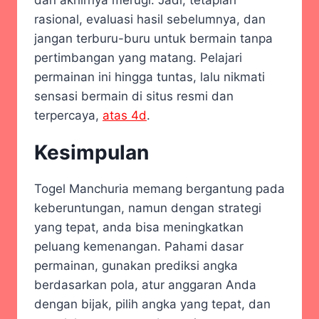
dan akhirnya merugi. Jadi, tetaplah
rasional, evaluasi hasil sebelumnya, dan
jangan terburu-buru untuk bermain tanpa
pertimbangan yang matang. Pelajari
permainan ini hingga tuntas, lalu nikmati
sensasi bermain di situs resmi dan
terpercaya,
atas 4d
.
Kesimpulan
Togel Manchuria memang bergantung pada
keberuntungan, namun dengan strategi
yang tepat, anda bisa meningkatkan
peluang kemenangan. Pahami dasar
permainan, gunakan prediksi angka
berdasarkan pola, atur anggaran Anda
dengan bijak, pilih angka yang tepat, dan