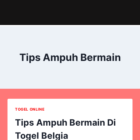
Skip
to
content
Tips Ampuh Bermain
TOGEL ONLINE
Tips Ampuh Bermain Di
Togel Belgia