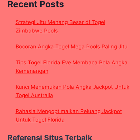
Recent Posts
Strategi Jitu Menang Besar di Togel
Zimbabwe Pools
Bocoran Angka Togel Mega Pools Paling Jitu
Tips Togel Florida Eve Membaca Pola Angka
Kemenangan
Kunci Menemukan Pola Angka Jackpot Untuk
Togel Australia
Rahasia Mengoptimalkan Peluang Jackpot
Untuk Togel Florida
Referensi Situs Terbaik