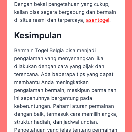
Dengan bekal pengetahuan yang cukup,
kalian bisa segera bergabung dan bermain
di situs resmi dan terpercaya,
asentogel
.
Kesimpulan
Bermain Togel Belgia bisa menjadi
pengalaman yang menyenangkan jika
dilakukan dengan cara yang bijak dan
terencana. Ada beberapa tips yang dapat
membantu Anda meningkatkan
pengalaman bermain, meskipun permainan
ini sepenuhnya bergantung pada
keberuntungan. Pahami aturan permainan
dengan baik, termasuk cara memilih angka,
struktur hadiah, dan jadwal undian.
Pengetahuan yang jelas tentang permainan