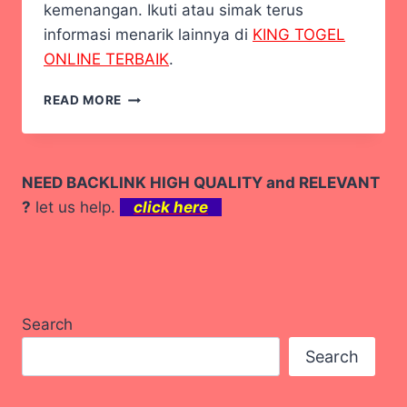
kemenangan. Ikuti atau simak terus
informasi menarik lainnya di
KING TOGEL
ONLINE TERBAIK
.
TIPS
READ MORE
AMPUH
BERMAIN
DI
TOGEL
NEED BACKLINK HIGH QUALITY and RELEVANT
BELGIA
?
let us help.
click here
Search
Search