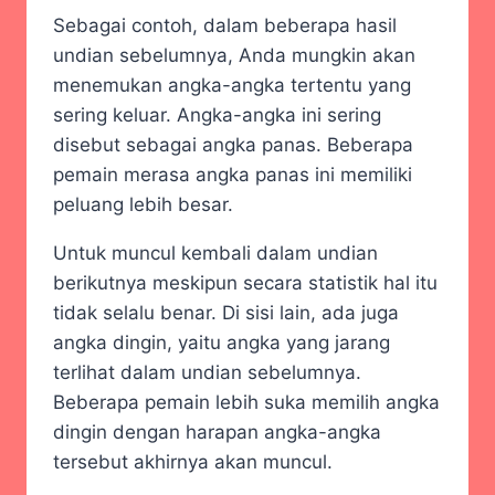
Sebagai contoh, dalam beberapa hasil
undian sebelumnya, Anda mungkin akan
menemukan angka-angka tertentu yang
sering keluar. Angka-angka ini sering
disebut sebagai angka panas. Beberapa
pemain merasa angka panas ini memiliki
peluang lebih besar.
Untuk muncul kembali dalam undian
berikutnya meskipun secara statistik hal itu
tidak selalu benar. Di sisi lain, ada juga
angka dingin, yaitu angka yang jarang
terlihat dalam undian sebelumnya.
Beberapa pemain lebih suka memilih angka
dingin dengan harapan angka-angka
tersebut akhirnya akan muncul.