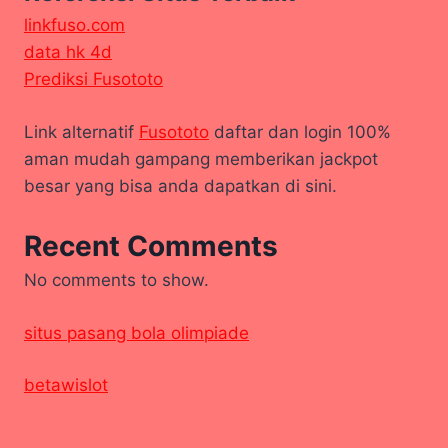
linkfuso.com
data hk 4d
Prediksi Fusototo
Link alternatif
Fusototo
daftar dan login 100%
aman mudah gampang memberikan jackpot
besar yang bisa anda dapatkan di sini.
Recent Comments
No comments to show.
situs pasang bola olimpiade
betawislot