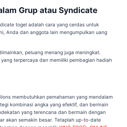
lam Grup atau Syndicate
ndicate togel adalah cara yang cerdas untuk
ni, Anda dan anggota lain mengumpulkan uang
dimainkan, peluang menang juga meningkat.
 yang terpercaya dan memiliki pembagian hadiah
Millions membutuhkan pemahaman yang mendalam
rategi kombinasi angka yang efektif, dan bermain
pendekatan yang terencana dan bermain dengan
ar akan semakin besar. Tetaplah up-to-date