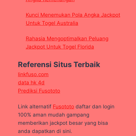
Kunci Menemukan Pola Angka Jackpot
Untuk Togel Australia
Rahasia Mengoptimalkan Peluang
Jackpot Untuk Togel Florida
Referensi Situs Terbaik
linkfuso.com
data hk 4d
Prediksi Fusototo
Link alternatif
Fusototo
daftar dan login
100% aman mudah gampang
memberikan jackpot besar yang bisa
anda dapatkan di sini.