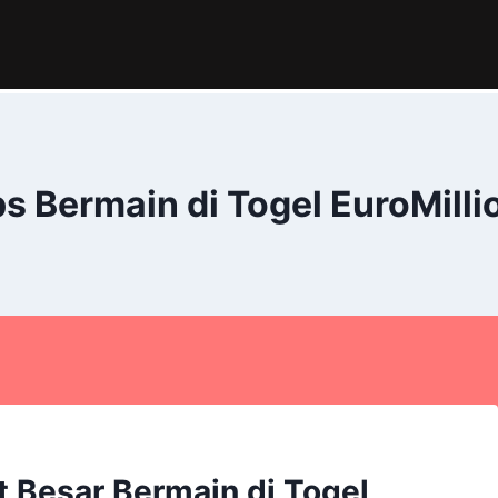
ps Bermain di Togel EuroMilli
 Besar Bermain di Togel