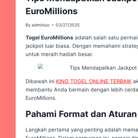
EuroMillions
By
adminluo
03/27/2025
Togel EuroMillions
adalah salah satu permai
jackpot luar biasa. Dengan memahami strate
untuk meraih hadiah besar.
Dibawah ini
KING TOGEL ONLINE TERBAIK
ak
membantu Anda bermain dengan lebih cerdas
EuroMillions.
Pahami Format dan Aturan
Langkah pertama yang penting adalah mema
EuroMillions. Dalam permainan ini, pemain di