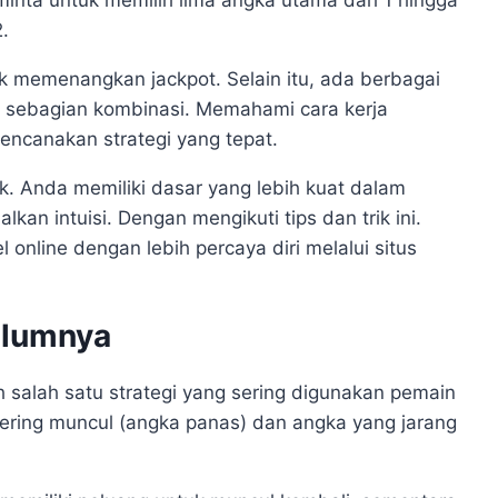
.
memenangkan jackpot. Selain itu, ada berbagai
n sebagian kombinasi. Memahami cara kerja
encanakan strategi yang tepat.
. Anda memiliki dasar yang lebih kuat dalam
n intuisi. Dengan mengikuti tips dan trik ini.
online dengan lebih percaya diri melalui situs
elumnya
 salah satu strategi yang sering digunakan pemain
ering muncul (angka panas) dan angka yang jarang