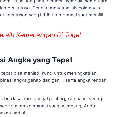
emiliki peluang untuk muncul kembali, sementara
ian berikutnya. Dengan menganalisis pola angka
 keputusan yang lebih terinformasi saat memilih
Meraih Kemenangan Di Togel
si Angka yang Tepat
tepat bisa menjadi kunci untuk meningkatkan
nasi angka genap dan ganjil, serta angka rendah
a berdasarkan tanggal penting, karena ini sering
 menciptakan kombinasi yang seimbang, Anda
gkan hadiah.