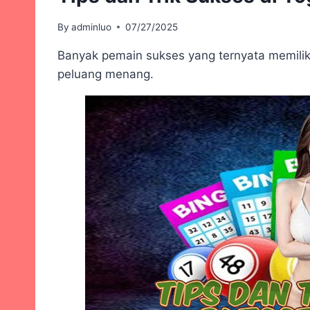
By
adminluo
07/27/2025
Banyak pemain sukses yang ternyata memiliki 
peluang menang.