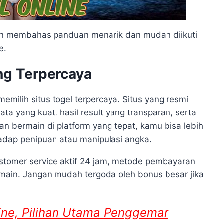
n membahas panduan menarik dan mudah diikuti
e.
ang Terpercaya
milih situs togel terpercaya. Situs yang resmi
ta yang kuat, hasil result yang transparan, serta
n bermain di platform yang tepat, kamu bisa lebih
hadap penipuan atau manipulasi angka.
 customer service aktif 24 jam, metode pembayaran
pemain. Jangan mudah tergoda oleh bonus besar jika
ine, Pilihan Utama Penggemar