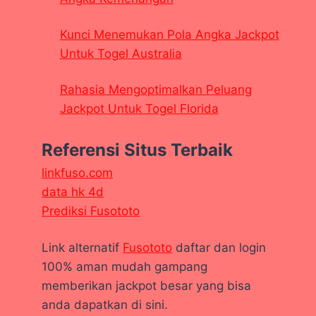
Kunci Menemukan Pola Angka Jackpot
Untuk Togel Australia
Rahasia Mengoptimalkan Peluang
Jackpot Untuk Togel Florida
Referensi Situs Terbaik
linkfuso.com
data hk 4d
Prediksi Fusototo
Link alternatif
Fusototo
daftar dan login
100% aman mudah gampang
memberikan jackpot besar yang bisa
anda dapatkan di sini.