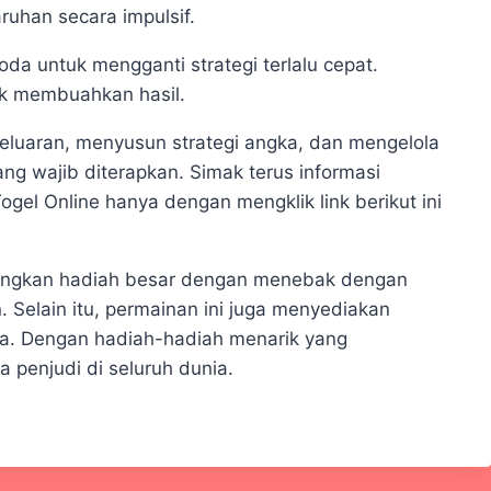
uhan secara impulsif.
da untuk mengganti strategi terlalu cepat.
uk membuahkan hasil.
keluaran, menyusun strategi angka, dan mengelola
ng wajib diterapkan. Simak terus informasi
ogel Online hanya dengan mengklik link berikut ini
angkan hadiah besar dengan menebak dengan
 Selain itu, permainan ini juga menyediakan
a. Dengan hadiah-hadiah menarik yang
a penjudi di seluruh dunia.