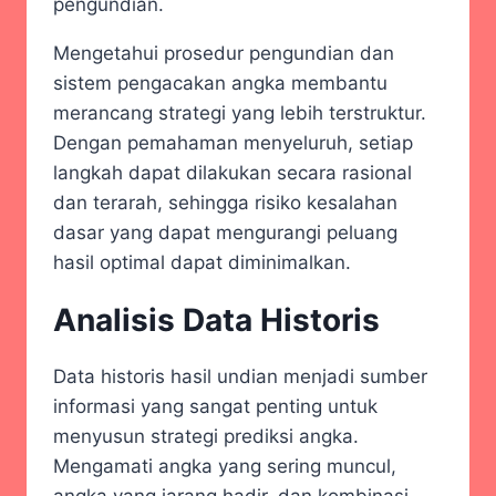
pengundian.
Mengetahui prosedur pengundian dan
sistem pengacakan angka membantu
merancang strategi yang lebih terstruktur.
Dengan pemahaman menyeluruh, setiap
langkah dapat dilakukan secara rasional
dan terarah, sehingga risiko kesalahan
dasar yang dapat mengurangi peluang
hasil optimal dapat diminimalkan.
Analisis Data Historis
Data historis hasil undian menjadi sumber
informasi yang sangat penting untuk
menyusun strategi prediksi angka.
Mengamati angka yang sering muncul,