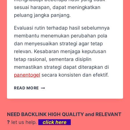
sesuai harapan, dapat meningkatkan
peluang jangka panjang.
Evaluasi rutin terhadap hasil sebelumnya
membantu menemukan perubahan pola
dan menyesuaikan strategi agar tetap
relevan. Kesabaran menjaga keputusan
tetap rasional, sementara disiplin
memastikan strategi dapat diterapkan di
panentogel
secara konsisten dan efektif.
METODE
READ MORE
EFEKTIF
MENANG
BESAR
DI
NEED BACKLINK HIGH QUALITY and RELEVANT
TOGEL
?
let us help.
click here
GERMANY
5PLUS