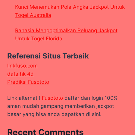
Kunci Menemukan Pola Angka Jackpot Untuk
Togel Australia
Rahasia Mengoptimalkan Peluang Jackpot
Untuk Togel Florida
Referensi Situs Terbaik
linkfuso.com
data hk 4d
Prediksi Fusototo
Link alternatif
Fusototo
daftar dan login 100%
aman mudah gampang memberikan jackpot
besar yang bisa anda dapatkan di sini.
Recent Comments