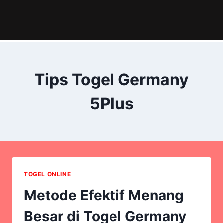
Skip
to
content
Tips Togel Germany
5Plus
TOGEL ONLINE
Metode Efektif Menang
Besar di Togel Germany