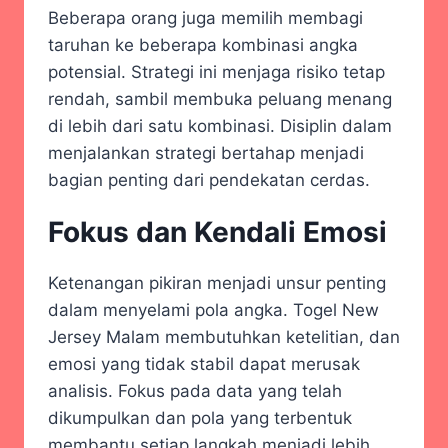
Beberapa orang juga memilih membagi
taruhan ke beberapa kombinasi angka
potensial. Strategi ini menjaga risiko tetap
rendah, sambil membuka peluang menang
di lebih dari satu kombinasi. Disiplin dalam
menjalankan strategi bertahap menjadi
bagian penting dari pendekatan cerdas.
Fokus dan Kendali Emosi
Ketenangan pikiran menjadi unsur penting
dalam menyelami pola angka. Togel New
Jersey Malam membutuhkan ketelitian, dan
emosi yang tidak stabil dapat merusak
analisis. Fokus pada data yang telah
dikumpulkan dan pola yang terbentuk
membantu setiap langkah menjadi lebih