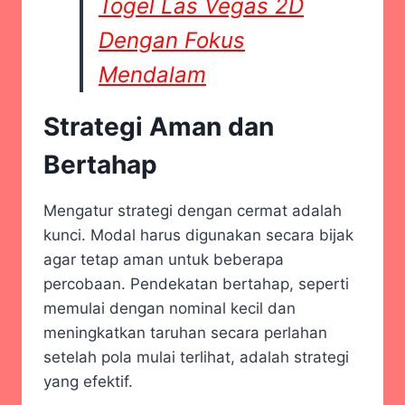
Togel Las Vegas 2D
Dengan Fokus
Mendalam
Strategi Aman dan
Bertahap
Mengatur strategi dengan cermat adalah
kunci. Modal harus digunakan secara bijak
agar tetap aman untuk beberapa
percobaan. Pendekatan bertahap, seperti
memulai dengan nominal kecil dan
meningkatkan taruhan secara perlahan
setelah pola mulai terlihat, adalah strategi
yang efektif.