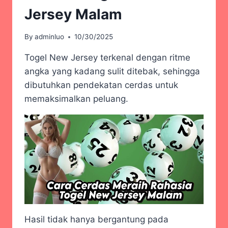
Jersey Malam
By
adminluo
10/30/2025
Togel New Jersey terkenal dengan ritme
angka yang kadang sulit ditebak, sehingga
dibutuhkan pendekatan cerdas untuk
memaksimalkan peluang.
Hasil tidak hanya bergantung pada