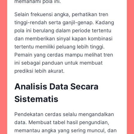
memahami pola ini.
Selain frekuensi angka, perhatikan tren
tinggi-rendah serta ganjil-genap. Kadang
pola ini berulang dalam periode tertentu
dan memberikan sinyal kapan kombinasi
tertentu memiliki peluang lebih tinggi.
Pemain yang cerdas mampu melihat tren
ini sebagai panduan untuk membuat
prediksi lebih akurat.
Analisis Data Secara
Sistematis
Pendekatan cerdas selalu mengandalkan
data. Membuat tabel hasil pengundian,
memantau angka yang sering muncul, dan