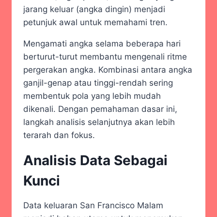
jarang keluar (angka dingin) menjadi
petunjuk awal untuk memahami tren.
Mengamati angka selama beberapa hari
berturut-turut membantu mengenali ritme
pergerakan angka. Kombinasi antara angka
ganjil-genap atau tinggi-rendah sering
membentuk pola yang lebih mudah
dikenali. Dengan pemahaman dasar ini,
langkah analisis selanjutnya akan lebih
terarah dan fokus.
Analisis Data Sebagai
Kunci
Data keluaran San Francisco Malam