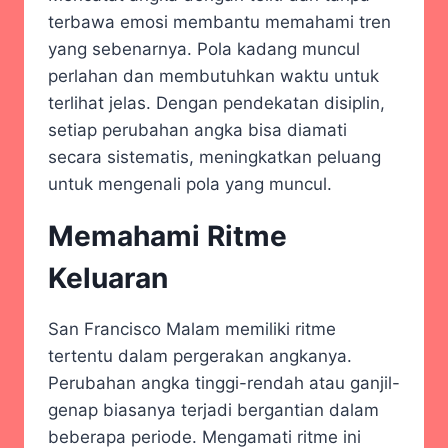
terbawa emosi membantu memahami tren
yang sebenarnya. Pola kadang muncul
perlahan dan membutuhkan waktu untuk
terlihat jelas. Dengan pendekatan disiplin,
setiap perubahan angka bisa diamati
secara sistematis, meningkatkan peluang
untuk mengenali pola yang muncul.
Memahami Ritme
Keluaran
San Francisco Malam memiliki ritme
tertentu dalam pergerakan angkanya.
Perubahan angka tinggi-rendah atau ganjil-
genap biasanya terjadi bergantian dalam
beberapa periode. Mengamati ritme ini