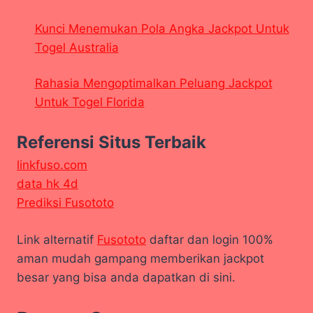
Kunci Menemukan Pola Angka Jackpot Untuk
Togel Australia
Rahasia Mengoptimalkan Peluang Jackpot
Untuk Togel Florida
Referensi Situs Terbaik
linkfuso.com
data hk 4d
Prediksi Fusototo
Link alternatif
Fusototo
daftar dan login 100%
aman mudah gampang memberikan jackpot
besar yang bisa anda dapatkan di sini.