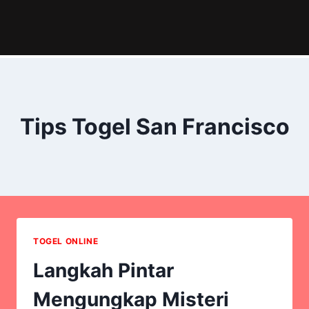
Skip
to
content
Tips Togel San Francisco
TOGEL ONLINE
Langkah Pintar
Mengungkap Misteri