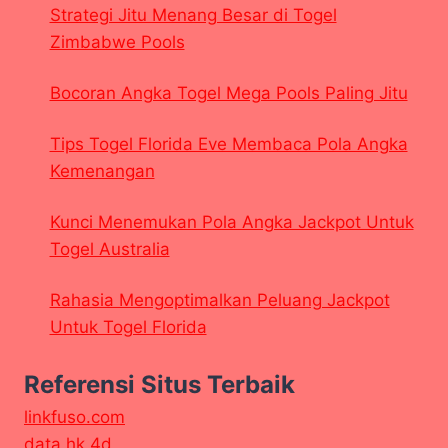
Strategi Jitu Menang Besar di Togel
Zimbabwe Pools
Bocoran Angka Togel Mega Pools Paling Jitu
Tips Togel Florida Eve Membaca Pola Angka
Kemenangan
Kunci Menemukan Pola Angka Jackpot Untuk
Togel Australia
Rahasia Mengoptimalkan Peluang Jackpot
Untuk Togel Florida
Referensi Situs Terbaik
linkfuso.com
data hk 4d