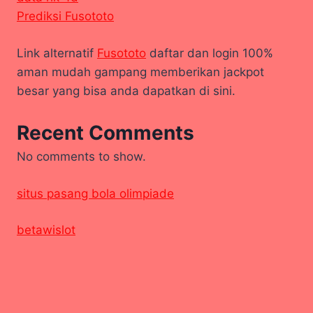
Prediksi Fusototo
Link alternatif
Fusototo
daftar dan login 100%
aman mudah gampang memberikan jackpot
besar yang bisa anda dapatkan di sini.
Recent Comments
No comments to show.
situs pasang bola olimpiade
betawislot