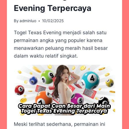
Evening Terpercaya
By
adminluo
10/02/2025
Togel Texas Evening menjadi salah satu
permainan angka yang populer karena
menawarkan peluang meraih hasil besar
dalam waktu relatif singkat.
Meski terlihat sederhana, permainan ini