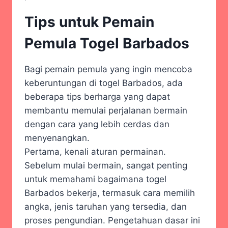
Tips untuk Pemain
Pemula Togel Barbados
Bagi pemain pemula yang ingin mencoba
keberuntungan di togel Barbados, ada
beberapa tips berharga yang dapat
membantu memulai perjalanan bermain
dengan cara yang lebih cerdas dan
menyenangkan.
Pertama, kenali aturan permainan.
Sebelum mulai bermain, sangat penting
untuk memahami bagaimana togel
Barbados bekerja, termasuk cara memilih
angka, jenis taruhan yang tersedia, dan
proses pengundian. Pengetahuan dasar ini