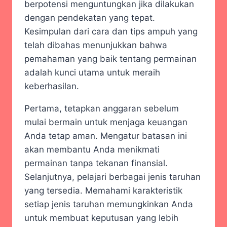
berpotensi menguntungkan jika dilakukan
dengan pendekatan yang tepat.
Kesimpulan dari cara dan tips ampuh yang
telah dibahas menunjukkan bahwa
pemahaman yang baik tentang permainan
adalah kunci utama untuk meraih
keberhasilan.
Pertama, tetapkan anggaran sebelum
mulai bermain untuk menjaga keuangan
Anda tetap aman. Mengatur batasan ini
akan membantu Anda menikmati
permainan tanpa tekanan finansial.
Selanjutnya, pelajari berbagai jenis taruhan
yang tersedia. Memahami karakteristik
setiap jenis taruhan memungkinkan Anda
untuk membuat keputusan yang lebih