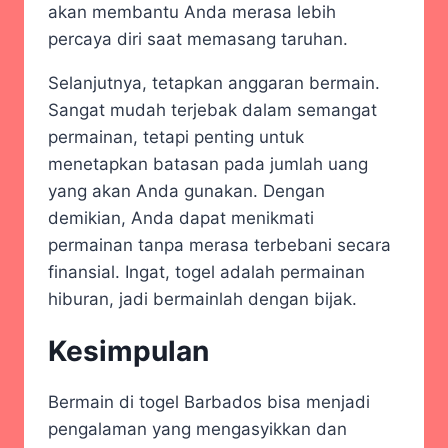
akan membantu Anda merasa lebih
percaya diri saat memasang taruhan.
Selanjutnya, tetapkan anggaran bermain.
Sangat mudah terjebak dalam semangat
permainan, tetapi penting untuk
menetapkan batasan pada jumlah uang
yang akan Anda gunakan. Dengan
demikian, Anda dapat menikmati
permainan tanpa merasa terbebani secara
finansial. Ingat, togel adalah permainan
hiburan, jadi bermainlah dengan bijak.
Kesimpulan
Bermain di togel Barbados bisa menjadi
pengalaman yang mengasyikkan dan