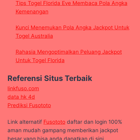
Tips Togel Florida Eve Membaca Pola Angka
Kemenangan
Kunci Menemukan Pola Angka Jackpot Untuk
Togel Australia
Rahasia Mengoptimalkan Peluang Jackpot
Untuk Togel Florida
Referensi Situs Terbaik
linkfuso.com
data hk 4d
Prediksi Fusototo
Link alternatif
Fusototo
daftar dan login 100%
aman mudah gampang memberikan jackpot
besar yang bisa anda dapatkan di sini.