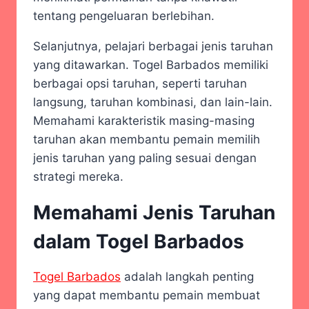
tentang pengeluaran berlebihan.
Selanjutnya, pelajari berbagai jenis taruhan
yang ditawarkan. Togel Barbados memiliki
berbagai opsi taruhan, seperti taruhan
langsung, taruhan kombinasi, dan lain-lain.
Memahami karakteristik masing-masing
taruhan akan membantu pemain memilih
jenis taruhan yang paling sesuai dengan
strategi mereka.
Memahami Jenis Taruhan
dalam Togel Barbados
Togel Barbados
adalah langkah penting
yang dapat membantu pemain membuat