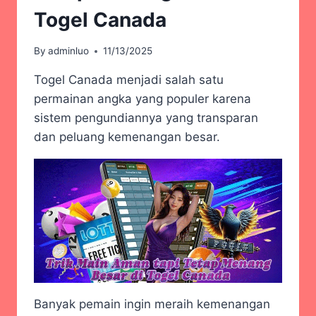
Togel Canada
By
adminluo
11/13/2025
Togel Canada menjadi salah satu
permainan angka yang populer karena
sistem pengundiannya yang transparan
dan peluang kemenangan besar.
Banyak pemain ingin meraih kemenangan