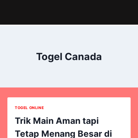
Skip
to
content
Togel Canada
TOGEL ONLINE
Trik Main Aman tapi
Tetap Menang Besar di