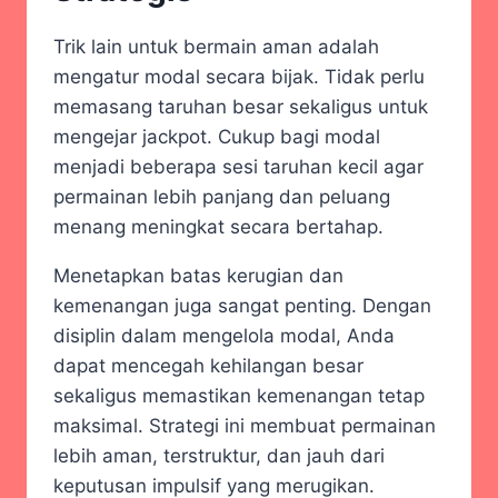
Trik lain untuk bermain aman adalah
mengatur modal secara bijak. Tidak perlu
memasang taruhan besar sekaligus untuk
mengejar jackpot. Cukup bagi modal
menjadi beberapa sesi taruhan kecil agar
permainan lebih panjang dan peluang
menang meningkat secara bertahap.
Menetapkan batas kerugian dan
kemenangan juga sangat penting. Dengan
disiplin dalam mengelola modal, Anda
dapat mencegah kehilangan besar
sekaligus memastikan kemenangan tetap
maksimal. Strategi ini membuat permainan
lebih aman, terstruktur, dan jauh dari
keputusan impulsif yang merugikan.