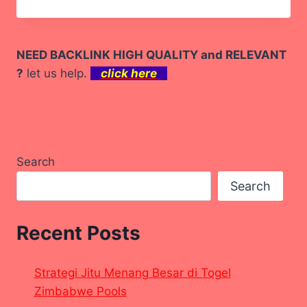
MAIN
AMAN
TAPI
TETAP
NEED BACKLINK HIGH QUALITY and RELEVANT
MENANG
?
let us help.
click here
BESAR
DI
TOGEL
CANADA
Search
Search
Recent Posts
Strategi Jitu Menang Besar di Togel
Zimbabwe Pools