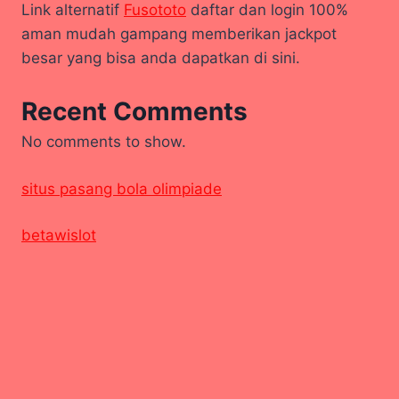
Link alternatif
Fusototo
daftar dan login 100%
aman mudah gampang memberikan jackpot
besar yang bisa anda dapatkan di sini.
Recent Comments
No comments to show.
situs pasang bola olimpiade
betawislot
© 2026
KING TOGEL ONLINE TERBAIK