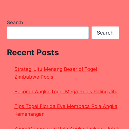
Search
Search
Recent Posts
Strategi Jitu Menang Besar di Togel
Zimbabwe Pools
Bocoran Angka Togel Mega Pools Paling Jitu
Tips Togel Florida Eve Membaca Pola Angka
Kemenangan
Kunci Menemukan Pola Angka Jackpot Untuk