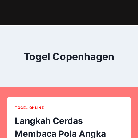
Skip
to
content
Togel Copenhagen
TOGEL ONLINE
Langkah Cerdas
Membaca Pola Angka