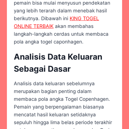
pemain bisa mulai menyusun pendekatan
yang lebih terarah dalam menebak hasil
berikutnya. Dibawah ini
KING TOGEL
ONLINE TERBAIK
akan membahas
langkah-langkah cerdas untuk membaca
pola angka togel caponhagen.
Analisis Data Keluaran
Sebagai Dasar
Analisis data keluaran sebelumnya
merupakan bagian penting dalam
membaca pola angka Togel Copenhagen.
Pemain yang berpengalaman biasanya
mencatat hasil keluaran setidaknya
sepuluh hingga lima belas periode terakhir