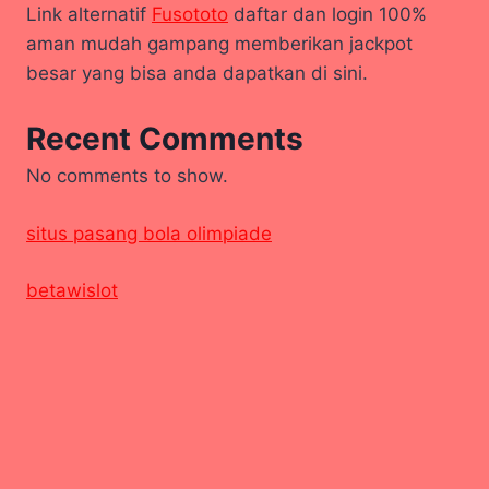
Link alternatif
Fusototo
daftar dan login 100%
aman mudah gampang memberikan jackpot
besar yang bisa anda dapatkan di sini.
Recent Comments
No comments to show.
situs pasang bola olimpiade
betawislot
© 2026
KING TOGEL ONLINE TERBAIK