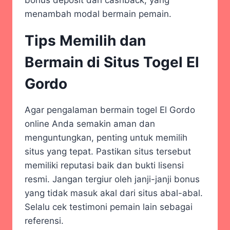
bonus deposit dan cashback, yang
menambah modal bermain pemain.
Tips Memilih dan
Bermain di Situs Togel El
Gordo
Agar pengalaman bermain togel El Gordo
online Anda semakin aman dan
menguntungkan, penting untuk memilih
situs yang tepat. Pastikan situs tersebut
memiliki reputasi baik dan bukti lisensi
resmi. Jangan tergiur oleh janji-janji bonus
yang tidak masuk akal dari situs abal-abal.
Selalu cek testimoni pemain lain sebagai
referensi.