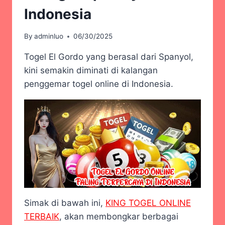
Indonesia
By
adminluo
06/30/2025
Togel El Gordo yang berasal dari Spanyol,
kini semakin diminati di kalangan
penggemar togel online di Indonesia.
Simak di bawah ini,
KING TOGEL ONLINE
TERBAIK
, akan membongkar berbagai