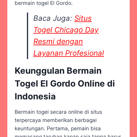
bermain togel El Gordo.
Baca Juga:
Situs
Togel Chicago Day
Resmi dengan
Layanan Profesional
Keunggulan Bermain
Togel El Gordo Online di
Indonesia
Bermain togel secara online di situs
terpercaya memberikan berbagai
keuntungan. Pertama, pemain bisa
memasang taruhan kapan saja tanpa harus