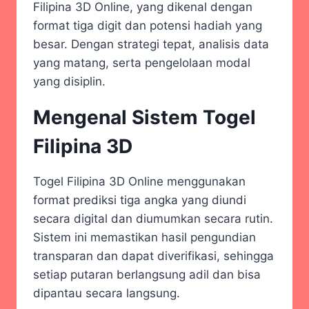
Filipina 3D Online, yang dikenal dengan
format tiga digit dan potensi hadiah yang
besar. Dengan strategi tepat, analisis data
yang matang, serta pengelolaan modal
yang disiplin.
Mengenal Sistem Togel
Filipina 3D
Togel Filipina 3D Online menggunakan
format prediksi tiga angka yang diundi
secara digital dan diumumkan secara rutin.
Sistem ini memastikan hasil pengundian
transparan dan dapat diverifikasi, sehingga
setiap putaran berlangsung adil dan bisa
dipantau secara langsung.