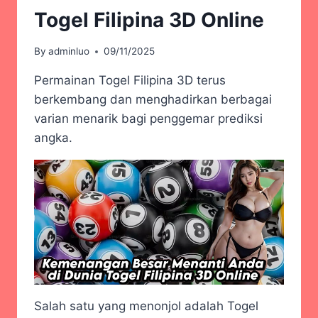
Togel Filipina 3D Online
By
adminluo
09/11/2025
Permainan Togel Filipina 3D terus
berkembang dan menghadirkan berbagai
varian menarik bagi penggemar prediksi
angka.
Salah satu yang menonjol adalah Togel