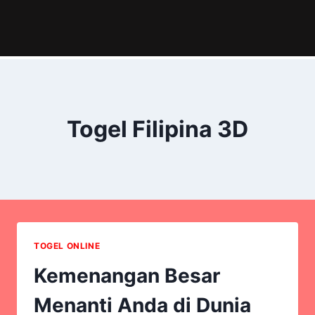
Skip
to
content
Togel Filipina 3D
TOGEL ONLINE
Kemenangan Besar
Menanti Anda di Dunia