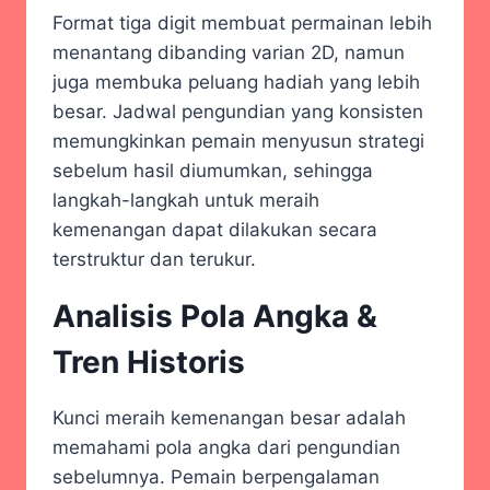
Format tiga digit membuat permainan lebih
menantang dibanding varian 2D, namun
juga membuka peluang hadiah yang lebih
besar. Jadwal pengundian yang konsisten
memungkinkan pemain menyusun strategi
sebelum hasil diumumkan, sehingga
langkah-langkah untuk meraih
kemenangan dapat dilakukan secara
terstruktur dan terukur.
Analisis Pola Angka &
Tren Historis
Kunci meraih kemenangan besar adalah
memahami pola angka dari pengundian
sebelumnya. Pemain berpengalaman