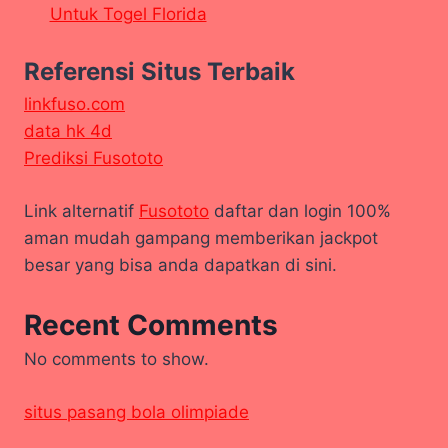
Untuk Togel Florida
Referensi Situs Terbaik
linkfuso.com
data hk 4d
Prediksi Fusototo
Link alternatif
Fusototo
daftar dan login 100%
aman mudah gampang memberikan jackpot
besar yang bisa anda dapatkan di sini.
Recent Comments
No comments to show.
situs pasang bola olimpiade