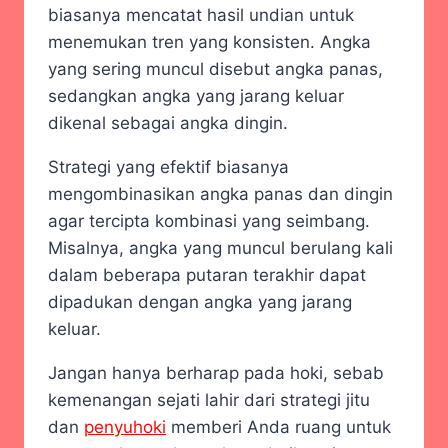
biasanya mencatat hasil undian untuk
menemukan tren yang konsisten. Angka
yang sering muncul disebut angka panas,
sedangkan angka yang jarang keluar
dikenal sebagai angka dingin.
Strategi yang efektif biasanya
mengombinasikan angka panas dan dingin
agar tercipta kombinasi yang seimbang.
Misalnya, angka yang muncul berulang kali
dalam beberapa putaran terakhir dapat
dipadukan dengan angka yang jarang
keluar.
Jangan hanya berharap pada hoki, sebab
kemenangan sejati lahir dari strategi jitu
dan
penyuhoki
memberi Anda ruang untuk