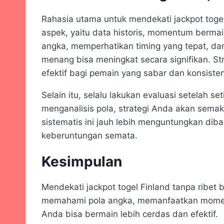
Rahasia utama untuk mendekati jackpot toge
aspek, yaitu data historis, momentum bermai
angka, memperhatikan timing yang tepat, dan
menang bisa meningkat secara signifikan. Stra
efektif bagi pemain yang sabar dan konsisten
Selain itu, selalu lakukan evaluasi setelah s
menganalisis pola, strategi Anda akan sema
sistematis ini jauh lebih menguntungkan dib
keberuntungan semata.
Kesimpulan
Mendekati jackpot togel Finland tanpa ribet
memahami pola angka, memanfaatkan moment
Anda bisa bermain lebih cerdas dan efektif.