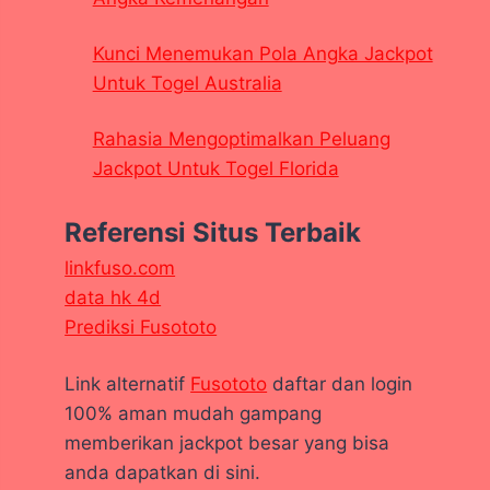
Kunci Menemukan Pola Angka Jackpot
Untuk Togel Australia
Rahasia Mengoptimalkan Peluang
Jackpot Untuk Togel Florida
Referensi Situs Terbaik
linkfuso.com
data hk 4d
Prediksi Fusototo
Link alternatif
Fusototo
daftar dan login
100% aman mudah gampang
memberikan jackpot besar yang bisa
anda dapatkan di sini.