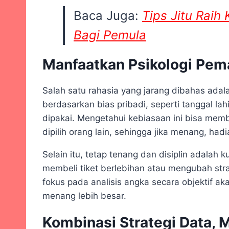
Baca Juga:
Tips Jitu Raih
Bagi Pemula
Manfaatkan Psikologi Pem
Salah satu rahasia yang jarang dibahas adal
berdasarkan bias pribadi, seperti tanggal l
dipakai. Mengetahui kebiasaan ini bisa mem
dipilih orang lain, sehingga jika menang, had
Selain itu, tetap tenang dan disiplin adalah 
membeli tiket berlebihan atau mengubah stra
fokus pada analisis angka secara objektif a
menang lebih besar.
Kombinasi Strategi Data, 