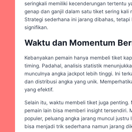
seringkali memiliki kecenderungan tertentu 
genap dan ganjil dalam satu tiket sering kal
Strategi sederhana ini jarang dibahas, teta
signifikan.
Waktu dan Momentum Berm
Kebanyakan pemain hanya membeli tiket kap
timing. Padahal, analisis statistik menunju
munculnya angka jackpot lebih tinggi. Ini ter
dan distribusi angka yang unik. Memperhati
yang efektif.
Selain itu, waktu membeli tiket juga penting. 
pemain lain bisa memberi insight tersendiri.
populer, peluang angka jarang muncul justr
bisa menjadi trik sederhana namun jarang di