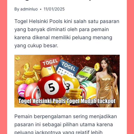
By
adminluo
11/01/2025
Togel Helsinki Pools kini salah satu pasaran
yang banyak diminati oleh para pemain
karena dikenal memiliki peluang menang
yang cukup besar.
Pemain berpengalaman sering menjadikan
pasaran ini sebagai pilihan utama karena
peluang jackpotnya yang relatif lebih