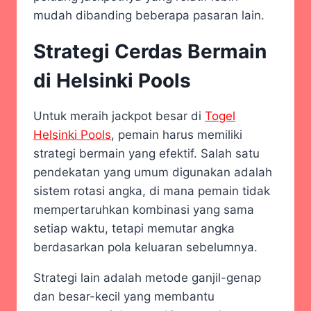
mudah dibanding beberapa pasaran lain.
Strategi Cerdas Bermain
di Helsinki Pools
Untuk meraih jackpot besar di
Togel
Helsinki Pools
, pemain harus memiliki
strategi bermain yang efektif. Salah satu
pendekatan yang umum digunakan adalah
sistem rotasi angka, di mana pemain tidak
mempertaruhkan kombinasi yang sama
setiap waktu, tetapi memutar angka
berdasarkan pola keluaran sebelumnya.
Strategi lain adalah metode ganjil-genap
dan besar-kecil yang membantu