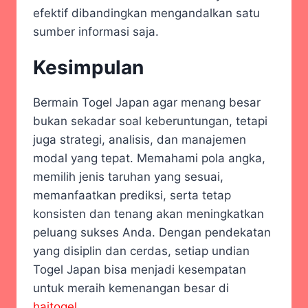
efektif dibandingkan mengandalkan satu
sumber informasi saja.
Kesimpulan
Bermain Togel Japan agar menang besar
bukan sekadar soal keberuntungan, tetapi
juga strategi, analisis, dan manajemen
modal yang tepat. Memahami pola angka,
memilih jenis taruhan yang sesuai,
memanfaatkan prediksi, serta tetap
konsisten dan tenang akan meningkatkan
peluang sukses Anda. Dengan pendekatan
yang disiplin dan cerdas, setiap undian
Togel Japan bisa menjadi kesempatan
untuk meraih kemenangan besar di
haitogel
.