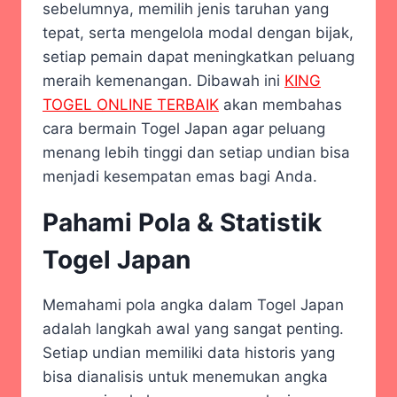
sebelumnya, memilih jenis taruhan yang
tepat, serta mengelola modal dengan bijak,
setiap pemain dapat meningkatkan peluang
meraih kemenangan. Dibawah ini
KING
TOGEL ONLINE TERBAIK
akan membahas
cara bermain Togel Japan agar peluang
menang lebih tinggi dan setiap undian bisa
menjadi kesempatan emas bagi Anda.
Pahami Pola & Statistik
Togel Japan
Memahami pola angka dalam Togel Japan
adalah langkah awal yang sangat penting.
Setiap undian memiliki data historis yang
bisa dianalisis untuk menemukan angka