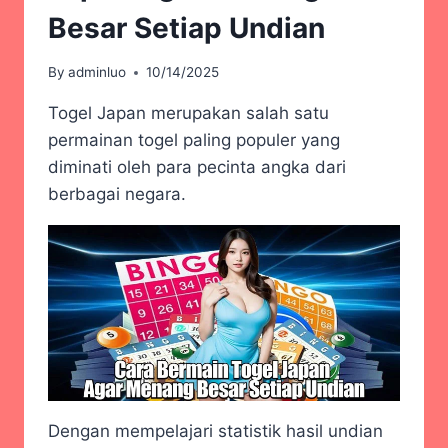
Besar Setiap Undian
By
adminluo
10/14/2025
Togel Japan merupakan salah satu
permainan togel paling populer yang
diminati oleh para pecinta angka dari
berbagai negara.
Dengan mempelajari statistik hasil undian