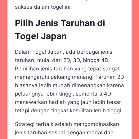
sukses dalam togel ini.
Pilih Jenis Taruhan di
Togel Japan
Dalam Togel Japan, ada berbagai jenis
taruhan, mulai dari 2D, 3D, hingga 4D.
Pemilihan jenis taruhan yang tepat sangat
memengaruhi peluang menang. Taruhan 2D
biasanya lebih mudah dimenangkan karena
peluangnya lebih tinggi, sementara 4D
menawarkan hadiah yang jauh lebih besar
tetapi dengan tingkat kesulitan lebih tinggi.
Strategi terbaik adalah mengombinasikan
jenis taruhan sesuai dengan modal dan