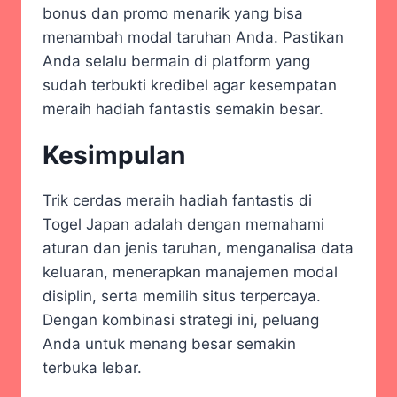
bonus dan promo menarik yang bisa
menambah modal taruhan Anda. Pastikan
Anda selalu bermain di platform yang
sudah terbukti kredibel agar kesempatan
meraih hadiah fantastis semakin besar.
Kesimpulan
Trik cerdas meraih hadiah fantastis di
Togel Japan adalah dengan memahami
aturan dan jenis taruhan, menganalisa data
keluaran, menerapkan manajemen modal
disiplin, serta memilih situs terpercaya.
Dengan kombinasi strategi ini, peluang
Anda untuk menang besar semakin
terbuka lebar.