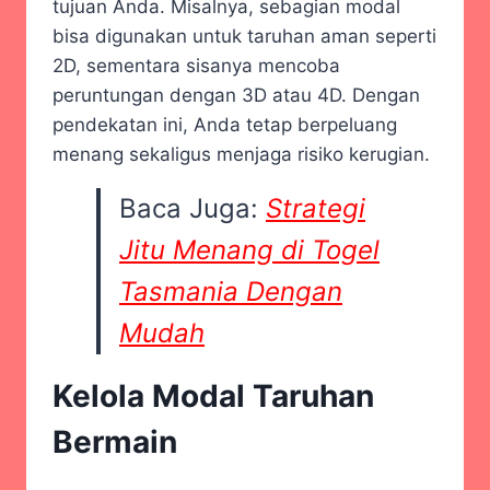
tujuan Anda. Misalnya, sebagian modal
bisa digunakan untuk taruhan aman seperti
2D, sementara sisanya mencoba
peruntungan dengan 3D atau 4D. Dengan
pendekatan ini, Anda tetap berpeluang
menang sekaligus menjaga risiko kerugian.
Baca Juga:
Strategi
Jitu Menang di Togel
Tasmania Dengan
Mudah
Kelola Modal Taruhan
Bermain