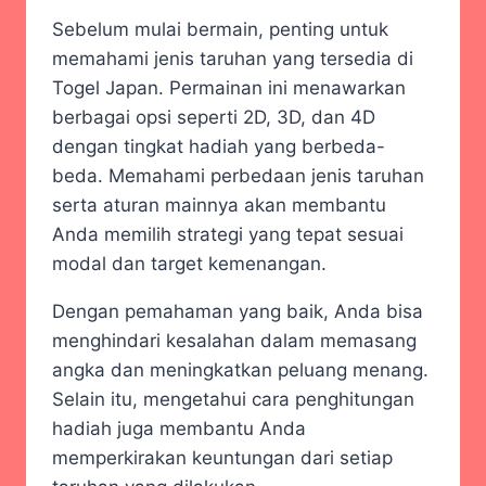
Sebelum mulai bermain, penting untuk
memahami jenis taruhan yang tersedia di
Togel Japan. Permainan ini menawarkan
berbagai opsi seperti 2D, 3D, dan 4D
dengan tingkat hadiah yang berbeda-
beda. Memahami perbedaan jenis taruhan
serta aturan mainnya akan membantu
Anda memilih strategi yang tepat sesuai
modal dan target kemenangan.
Dengan pemahaman yang baik, Anda bisa
menghindari kesalahan dalam memasang
angka dan meningkatkan peluang menang.
Selain itu, mengetahui cara penghitungan
hadiah juga membantu Anda
memperkirakan keuntungan dari setiap