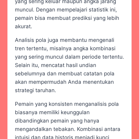
yang sering keluar maupun angka jarang
muncul. Dengan mempelajari statistik ini,
pemain bisa membuat prediksi yang lebih
akurat.
Analisis pola juga membantu mengenali
tren tertentu, misalnya angka kombinasi
yang sering muncul dalam periode tertentu.
Selain itu, mencatat hasil undian
sebelumnya dan membuat catatan pola
akan mempermudah Anda menentukan
strategi taruhan.
Pemain yang konsisten menganalisis pola
biasanya memiliki keunggulan
dibandingkan pemain yang hanya
mengandalkan tebakan. Kombinasi antara
intuisi dan data historis menjadi kunci