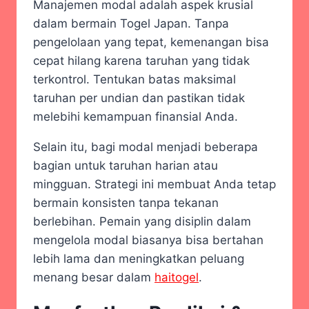
Manajemen modal adalah aspek krusial
dalam bermain Togel Japan. Tanpa
pengelolaan yang tepat, kemenangan bisa
cepat hilang karena taruhan yang tidak
terkontrol. Tentukan batas maksimal
taruhan per undian dan pastikan tidak
melebihi kemampuan finansial Anda.
Selain itu, bagi modal menjadi beberapa
bagian untuk taruhan harian atau
mingguan. Strategi ini membuat Anda tetap
bermain konsisten tanpa tekanan
berlebihan. Pemain yang disiplin dalam
mengelola modal biasanya bisa bertahan
lebih lama dan meningkatkan peluang
menang besar dalam
haitogel
.