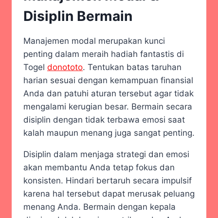
Disiplin Bermain
Manajemen modal merupakan kunci
penting dalam meraih hadiah fantastis di
Togel
donototo
. Tentukan batas taruhan
harian sesuai dengan kemampuan finansial
Anda dan patuhi aturan tersebut agar tidak
mengalami kerugian besar. Bermain secara
disiplin dengan tidak terbawa emosi saat
kalah maupun menang juga sangat penting.
Disiplin dalam menjaga strategi dan emosi
akan membantu Anda tetap fokus dan
konsisten. Hindari bertaruh secara impulsif
karena hal tersebut dapat merusak peluang
menang Anda. Bermain dengan kepala