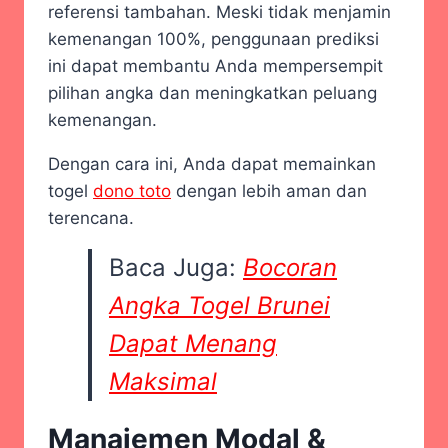
referensi tambahan. Meski tidak menjamin
kemenangan 100%, penggunaan prediksi
ini dapat membantu Anda mempersempit
pilihan angka dan meningkatkan peluang
kemenangan.
Dengan cara ini, Anda dapat memainkan
togel
dono toto
dengan lebih aman dan
terencana.
Baca Juga:
Bocoran
Angka Togel Brunei
Dapat Menang
Maksimal
Manajemen Modal &