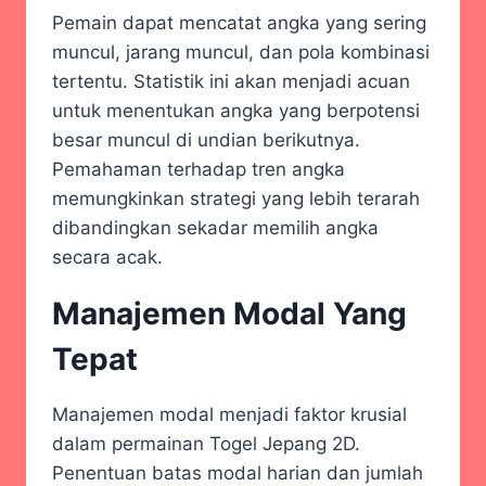
Pemain dapat mencatat angka yang sering
muncul, jarang muncul, dan pola kombinasi
tertentu. Statistik ini akan menjadi acuan
untuk menentukan angka yang berpotensi
besar muncul di undian berikutnya.
Pemahaman terhadap tren angka
memungkinkan strategi yang lebih terarah
dibandingkan sekadar memilih angka
secara acak.
Manajemen Modal Yang
Tepat
Manajemen modal menjadi faktor krusial
dalam permainan Togel Jepang 2D.
Penentuan batas modal harian dan jumlah