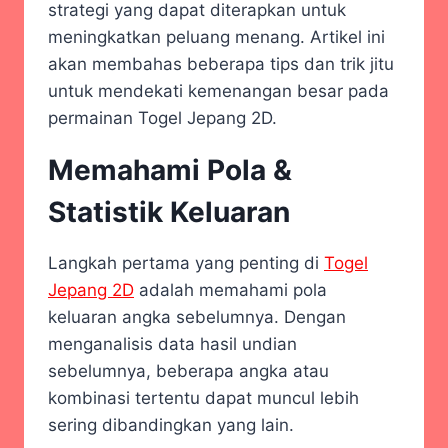
strategi yang dapat diterapkan untuk
meningkatkan peluang menang. Artikel ini
akan membahas beberapa tips dan trik jitu
untuk mendekati kemenangan besar pada
permainan Togel Jepang 2D.
Memahami Pola &
Statistik Keluaran
Langkah pertama yang penting di
Togel
Jepang 2D
adalah memahami pola
keluaran angka sebelumnya. Dengan
menganalisis data hasil undian
sebelumnya, beberapa angka atau
kombinasi tertentu dapat muncul lebih
sering dibandingkan yang lain.