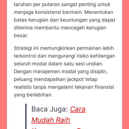
taruhan per putaran sangat penting untuk
menjaga konsistensi bermain. Menentukan
batas kerugian dan keuntungan yang dapat
diterima membantu mencegah kerugian
besar.
Strategi ini memungkinkan permainan lebih
terkontrol dan mengurangi risiko kehilangan
seluruh modal dalam satu sesi undian.
Dengan manajemen modal yang disiplin,
peluang mendapatkan jackpot tetap
realistis tanpa mengalami tekanan finansial
yang berlebihan.
Baca Juga:
Cara
Mudah Raih