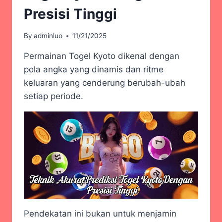
Presisi Tinggi
By
adminluo
11/21/2025
Permainan Togel Kyoto dikenal dengan
pola angka yang dinamis dan ritme
keluaran yang cenderung berubah-ubah
setiap periode.
Pendekatan ini bukan untuk menjamin