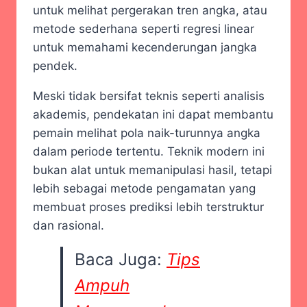
untuk melihat pergerakan tren angka, atau
metode sederhana seperti regresi linear
untuk memahami kecenderungan jangka
pendek.
Meski tidak bersifat teknis seperti analisis
akademis, pendekatan ini dapat membantu
pemain melihat pola naik-turunnya angka
dalam periode tertentu. Teknik modern ini
bukan alat untuk memanipulasi hasil, tetapi
lebih sebagai metode pengamatan yang
membuat proses prediksi lebih terstruktur
dan rasional.
Baca Juga:
Tips
Ampuh