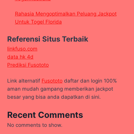
Rahasia Mengoptimalkan Peluang Jackpot
Untuk Togel Florida
Referensi Situs Terbaik
linkfuso.com
data hk 4d
Prediksi Fusototo
Link alternatif
Fusototo
daftar dan login 100%
aman mudah gampang memberikan jackpot
besar yang bisa anda dapatkan di sini.
Recent Comments
No comments to show.