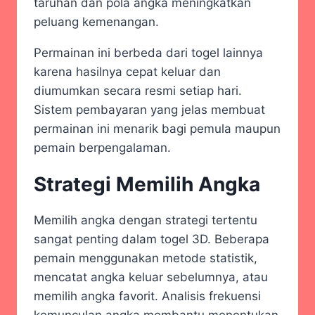
taruhan dan pola angka meningkatkan
peluang kemenangan.
Permainan ini berbeda dari togel lainnya
karena hasilnya cepat keluar dan
diumumkan secara resmi setiap hari.
Sistem pembayaran yang jelas membuat
permainan ini menarik bagi pemula maupun
pemain berpengalaman.
Strategi Memilih Angka
Memilih angka dengan strategi tertentu
sangat penting dalam togel 3D. Beberapa
pemain menggunakan metode statistik,
mencatat angka keluar sebelumnya, atau
memilih angka favorit. Analisis frekuensi