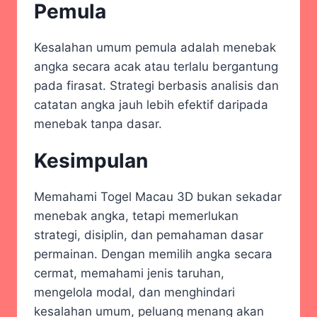
Pemula
Kesalahan umum pemula adalah menebak
angka secara acak atau terlalu bergantung
pada firasat. Strategi berbasis analisis dan
catatan angka jauh lebih efektif daripada
menebak tanpa dasar.
Kesimpulan
Memahami Togel Macau 3D bukan sekadar
menebak angka, tetapi memerlukan
strategi, disiplin, dan pemahaman dasar
permainan. Dengan memilih angka secara
cermat, memahami jenis taruhan,
mengelola modal, dan menghindari
kesalahan umum, peluang menang akan