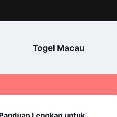
Togel Macau
 Panduan Lengkap untuk