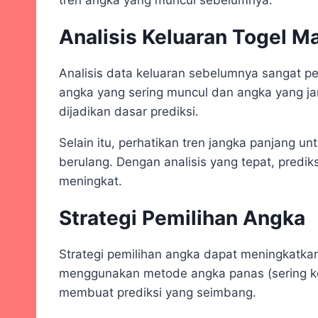
Analisis Keluaran Togel M
Analisis data keluaran sebelumnya sangat p
angka yang sering muncul dan angka yang ja
dijadikan dasar prediksi.
Selain itu, perhatikan tren jangka panjang 
berulang. Dengan analisis yang tepat, predi
meningkat.
Strategi Pemilihan Angka
Strategi pemilihan angka dapat meningkatk
menggunakan metode angka panas (sering kel
membuat prediksi yang seimbang.