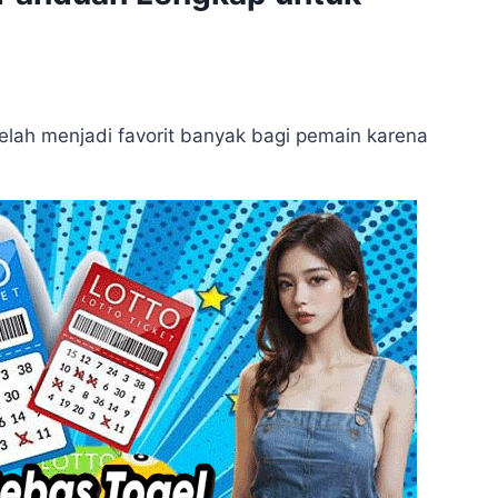
elah menjadi favorit banyak bagi pemain karena