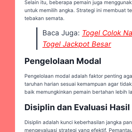
Selain itu, beberapa pemain juga mengguna
untuk memilih angka. Strategi ini membuat t
tebakan semata.
Baca Juga:
Togel Colok N
Togel Jackpot Besar
Pengelolaan Modal
Pengelolaan modal adalah faktor penting aga
taruhan harian sesuai kemampuan agar tidak 
baik memungkinkan pemain bertahan lebih 
Disiplin dan Evaluasi Hasil
Disiplin adalah kunci keberhasilan jangka pan
mengevaluasi strategi yang efektif. Pemant