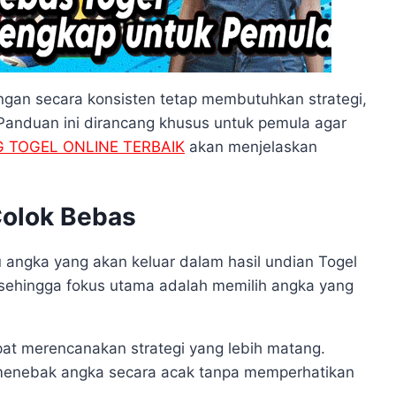
an secara konsisten tetap membutuhkan strategi,
 Panduan ini dirancang khusus untuk pemula agar
G TOGEL ONLINE TERBAIK
akan menjelaskan
Colok Bebas
angka yang akan keluar dalam hasil undian Togel
 sehingga fokus utama adalah memilih angka yang
t merencanakan strategi yang lebih matang.
a menebak angka secara acak tanpa memperhatikan