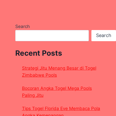
Search
Search
Recent Posts
Strategi Jitu Menang Besar di Togel
Zimbabwe Pools
Bocoran Angka Togel Mega Pools
Paling Jitu
Tips Togel Florida Eve Membaca Pola
Angka Kemenangan