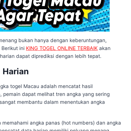
 menang bukan hanya dengan keberuntungan,
 Berikut ini
KING TOGEL ONLINE TERBAIK
akan
arian dapat diprediksi dengan lebih tepat.
 Harian
gka togel Macau adalah mencatat hasil
, pemain dapat melihat tren angka yang sering
ni sangat membantu dalam menentukan angka
in memahami angka panas (hot numbers) dan angka
 mencatat data harian memiliki peluang menang