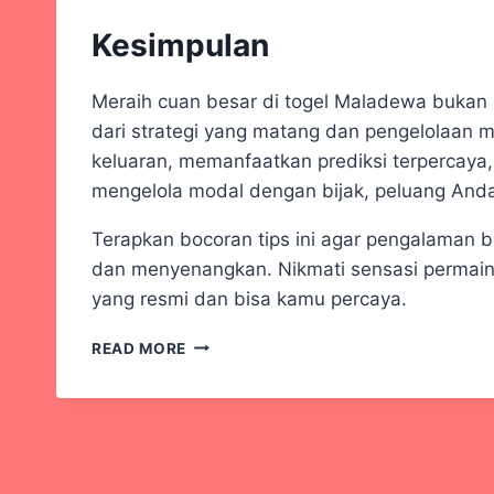
Kesimpulan
Meraih cuan besar di togel Maladewa bukan 
dari strategi yang matang dan pengelolaan 
keluaran, memanfaatkan prediksi terpercaya
mengelola modal dengan bijak, peluang And
Terapkan bocoran tips ini agar pengalaman
dan menyenangkan. Nikmati sensasi permain
yang resmi dan bisa kamu percaya.
BOCORAN
READ MORE
TIPS
BERMAIN
TOGEL
MALADEWA
AGAR
MERAIH