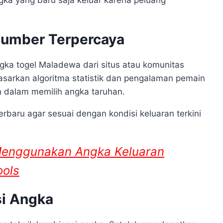
 Sumber Terpercaya
angka togel Maladewa dari situs atau komunitas
dasarkan algoritma statistik dan pengalaman pemain
 dalam memilih angka taruhan.
erbaru agar sesuai dengan kondisi keluaran terkini
Menggunakan Angka Keluaran
ools
si Angka