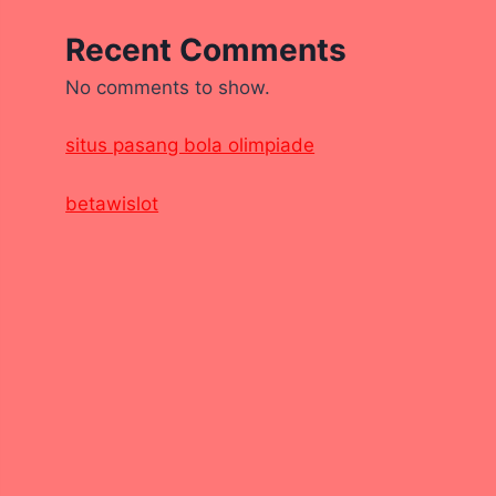
Recent Comments
No comments to show.
situs pasang bola olimpiade
betawislot