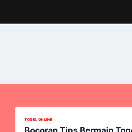
Skip
to
content
TOGEL ONLINE
Bocoran Tips Bermain Tog