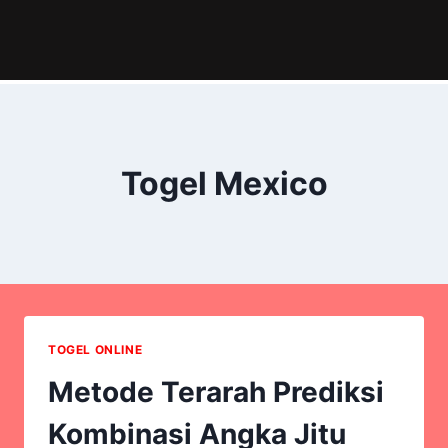
Skip
to
content
Togel Mexico
TOGEL ONLINE
Metode Terarah Prediksi
Kombinasi Angka Jitu