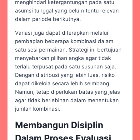
menghindari ketergantungan pada satu
asumsi tunggal yang belum tentu relevan
dalam periode berikutnya.
Variasi juga dapat diterapkan melalui
pembagian beberapa kombinasi dalam
satu sesi permainan. Strategi ini bertujuan
menyebarkan pilihan angka agar tidak
terlalu terpusat pada satu susunan saja.
Dengan distribusi yang lebih luas, risiko
dapat dikelola secara lebih seimbang.
Namun, tetap diperlukan batas yang jelas
agar tidak berlebihan dalam menentukan
jumlah kombinasi.
Membangun Disiplin
Dalam Proses Evaluasi