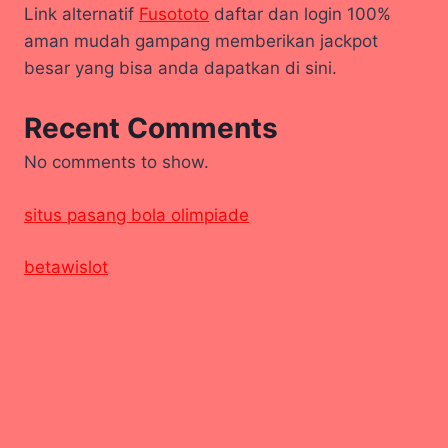
Link alternatif
Fusototo
daftar dan login 100%
aman mudah gampang memberikan jackpot
besar yang bisa anda dapatkan di sini.
Recent Comments
No comments to show.
situs pasang bola olimpiade
betawislot
© 2026
KING TOGEL ONLINE TERBAIK