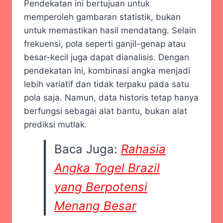
Pendekatan ini bertujuan untuk
memperoleh gambaran statistik, bukan
untuk memastikan hasil mendatang. Selain
frekuensi, pola seperti ganjil-genap atau
besar-kecil juga dapat dianalisis. Dengan
pendekatan ini, kombinasi angka menjadi
lebih variatif dan tidak terpaku pada satu
pola saja. Namun, data historis tetap hanya
berfungsi sebagai alat bantu, bukan alat
prediksi mutlak.
Baca Juga:
Rahasia
Angka Togel Brazil
yang Berpotensi
Menang Besar