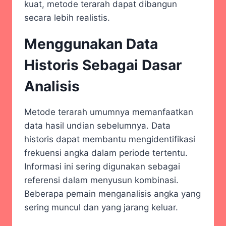
kuat, metode terarah dapat dibangun
secara lebih realistis.
Menggunakan Data
Historis Sebagai Dasar
Analisis
Metode terarah umumnya memanfaatkan
data hasil undian sebelumnya. Data
historis dapat membantu mengidentifikasi
frekuensi angka dalam periode tertentu.
Informasi ini sering digunakan sebagai
referensi dalam menyusun kombinasi.
Beberapa pemain menganalisis angka yang
sering muncul dan yang jarang keluar.