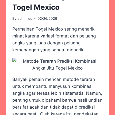
Togel Mexico
By
adminluo
02/26/2026
Permainan Togel Mexico sering menarik
minat karena variasi format dan peluang
angka yang luas dengan peluang
kemenangan yang sangat menarik.
Banyak pemain mencari metode terarah
untuk membantu menyusun kombinasi
angka agar terasa lebih sistematis. Namun,
penting untuk dipahami bahwa hasil undian
bersifat acak dan tidak dapat diprediksi
secara pasti. Oleh karena itu, pendekatan