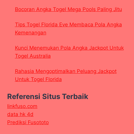
Bocoran Angka Togel Mega Pools Paling Jitu
Tips Togel Florida Eve Membaca Pola Angka
Kemenangan
Kunci Menemukan Pola Angka Jackpot Untuk
Togel Australia
Rahasia Mengoptimalkan Peluang Jackpot
Untuk Togel Florida
Referensi Situs Terbaik
linkfuso.com
data hk 4d
Prediksi Fusototo