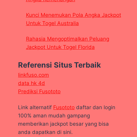
Kunci Menemukan Pola Angka Jackpot
Untuk Togel Australia
Rahasia Mengoptimalkan Peluang
Jackpot Untuk Togel Florida
Referensi Situs Terbaik
linkfuso.com
data hk 4d
Prediksi Fusototo
Link alternatif
Fusototo
daftar dan login
100% aman mudah gampang
memberikan jackpot besar yang bisa
anda dapatkan di sini.