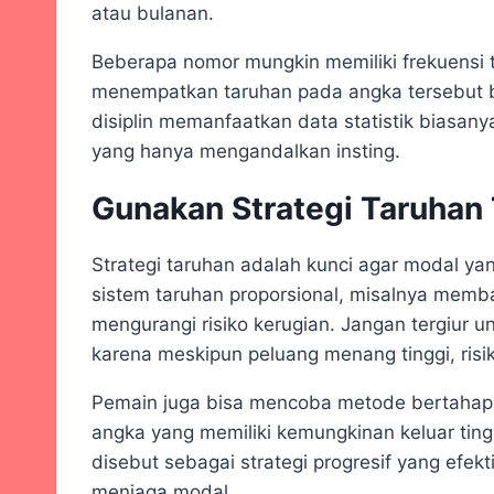
atau bulanan.
Beberapa nomor mungkin memiliki frekuensi t
menempatkan taruhan pada angka tersebut bi
disiplin memanfaatkan data statistik biasany
yang hanya mengandalkan insting.
Gunakan Strategi Taruhan
Strategi taruhan adalah kunci agar modal ya
sistem taruhan proporsional, misalnya memb
mengurangi risiko kerugian. Jangan tergiur
karena meskipun peluang menang tinggi, risi
Pemain juga bisa mencoba metode bertahap
angka yang memiliki kemungkinan keluar tinggi
disebut sebagai strategi progresif yang efe
menjaga modal.