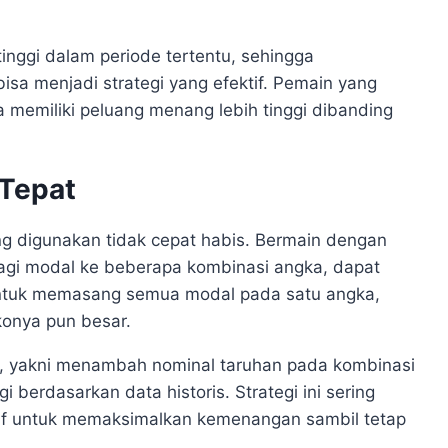
inggi dalam periode tertentu, sehingga
sa menjadi strategi yang efektif. Pemain yang
a memiliki peluang menang lebih tinggi dibanding
 Tepat
ng digunakan tidak cepat habis. Bermain dengan
agi modal ke beberapa kombinasi angka, dapat
 untuk memasang semua modal pada satu angka,
konya pun besar.
, yakni menambah nominal taruhan pada kombinasi
 berdasarkan data historis. Strategi ini sering
ktif untuk memaksimalkan kemenangan sambil tetap