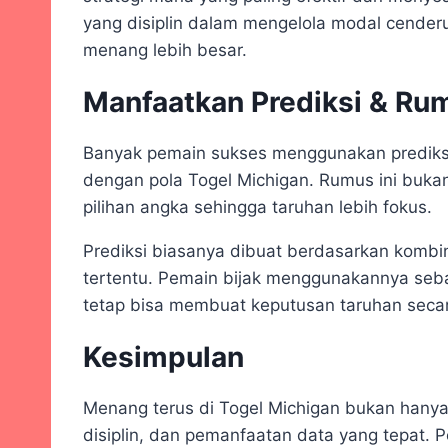
yang disiplin dalam mengelola modal cender
menang lebih besar.
Manfaatkan Prediksi & Ru
Banyak pemain sukses menggunakan prediks
dengan pola Togel Michigan. Rumus ini buk
pilihan angka sehingga taruhan lebih fokus.
Prediksi biasanya dibuat berdasarkan kombin
tertentu. Pemain bijak menggunakannya seb
tetap bisa membuat keputusan taruhan secar
Kesimpulan
Menang terus di Togel Michigan bukan hanya 
disiplin, dan pemanfaatan data yang tepat