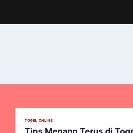
Skip
to
content
TOGEL ONLINE
Tips Menang Terus di Toge