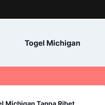
Togel Michigan
l Michigan Tanpa Ribet