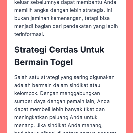
keluar sebelumnya dapat membantu Anda
memilih angka dengan lebih strategis. Ini
bukan jaminan kemenangan, tetapi bisa
menjadi bagian dari pendekatan yang lebih
terinformasi.
Strategi Cerdas Untuk
Bermain Togel
Salah satu strategi yang sering digunakan
adalah bermain dalam sindikat atau
kelompok. Dengan menggabungkan
sumber daya dengan pemain lain, Anda
dapat membeli lebih banyak tiket dan
meningkatkan peluang Anda untuk
menang. Jika sindikat Anda menang,