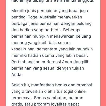
hadiahnya dibagi di antara semua anggota.
Memilih jenis permainan yang tepat juga
penting. Togel Australia menawarkan
berbagai jenis permainan dengan peluang
dan hadiah yang berbeda. Beberapa
permainan mungkin menawarkan peluang
menang yang lebih baik secara
keseluruhan, sementara yang lain mungkin
memiliki hadiah utama yang lebih besar.
Pertimbangkan preferensi Anda dan pilih
permainan yang sesuai dengan tujuan
Anda.
Selain itu, manfaatkan bonus dan promosi
yang ditawarkan oleh situs togel online
terpercaya. Bonus sambutan, putaran
gratis, atau program loyalitas dapat