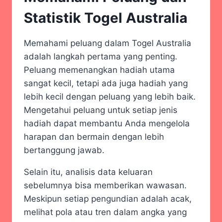
Statistik Togel Australia
Memahami peluang dalam Togel Australia
adalah langkah pertama yang penting.
Peluang memenangkan hadiah utama
sangat kecil, tetapi ada juga hadiah yang
lebih kecil dengan peluang yang lebih baik.
Mengetahui peluang untuk setiap jenis
hadiah dapat membantu Anda mengelola
harapan dan bermain dengan lebih
bertanggung jawab.
Selain itu, analisis data keluaran
sebelumnya bisa memberikan wawasan.
Meskipun setiap pengundian adalah acak,
melihat pola atau tren dalam angka yang