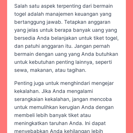
Salah satu aspek terpenting dari bermain
togel adalah manajemen keuangan yang
bertanggung jawab. Tetapkan anggaran
yang jelas untuk berapa banyak uang yang
bersedia Anda belanjakan untuk tiket togel,
dan patuhi anggaran itu. Jangan pernah
bermain dengan uang yang Anda butuhkan
untuk kebutuhan penting lainnya, seperti
sewa, makanan, atau tagihan.
Penting juga untuk menghindari mengejar
kekalahan. Jika Anda mengalami
serangkaian kekalahan, jangan mencoba
untuk memulihkan kerugian Anda dengan
membeli lebih banyak tiket atau
meningkatkan taruhan Anda. Ini dapat
menyebabkan Anda kehilangan lebih