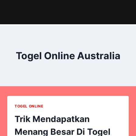
Skip
to
content
Togel Online Australia
TOGEL ONLINE
Trik Mendapatkan
Menang Besar Di Togel