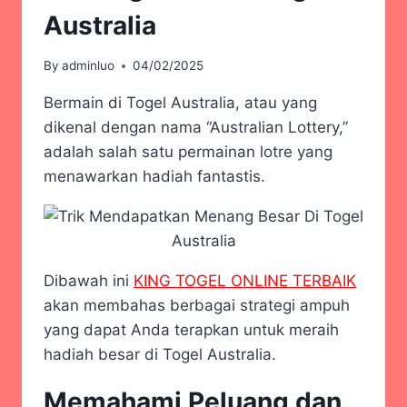
Australia
By
adminluo
04/02/2025
Bermain di Togel Australia, atau yang
dikenal dengan nama “Australian Lottery,”
adalah salah satu permainan lotre yang
menawarkan hadiah fantastis.
Dibawah ini
KING TOGEL ONLINE TERBAIK
akan membahas berbagai strategi ampuh
yang dapat Anda terapkan untuk meraih
hadiah besar di Togel Australia.
Memahami Peluang dan