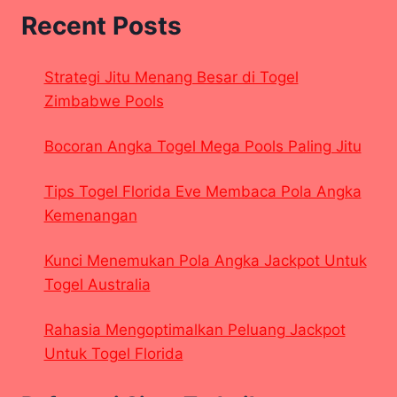
Recent Posts
Strategi Jitu Menang Besar di Togel
Zimbabwe Pools
Bocoran Angka Togel Mega Pools Paling Jitu
Tips Togel Florida Eve Membaca Pola Angka
Kemenangan
Kunci Menemukan Pola Angka Jackpot Untuk
Togel Australia
Rahasia Mengoptimalkan Peluang Jackpot
Untuk Togel Florida