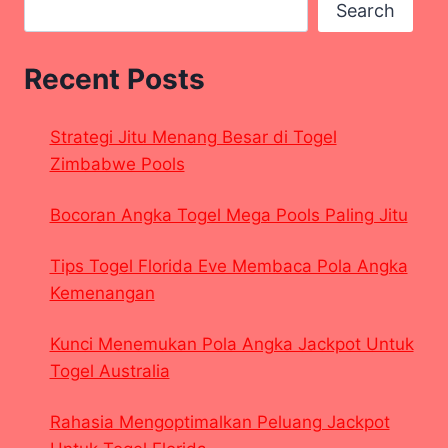
Search
Recent Posts
Strategi Jitu Menang Besar di Togel
Zimbabwe Pools
Bocoran Angka Togel Mega Pools Paling Jitu
Tips Togel Florida Eve Membaca Pola Angka
Kemenangan
Kunci Menemukan Pola Angka Jackpot Untuk
Togel Australia
Rahasia Mengoptimalkan Peluang Jackpot