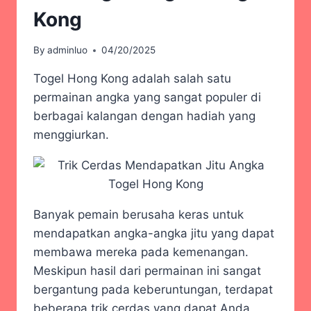
Kong
By
adminluo
04/20/2025
Togel Hong Kong adalah salah satu
permainan angka yang sangat populer di
berbagai kalangan dengan hadiah yang
menggiurkan.
Banyak pemain berusaha keras untuk
mendapatkan angka-angka jitu yang dapat
membawa mereka pada kemenangan.
Meskipun hasil dari permainan ini sangat
bergantung pada keberuntungan, terdapat
beberapa trik cerdas yang dapat Anda