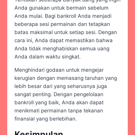
Anda gunakan untuk bermain sebelum
Anda mulai. Bagi bankroll Anda menjadi
beberapa sesi permainan dan tetapkan
batas maksimal untuk setiap sesi. Dengan
cara ini, Anda dapat memastikan bahwa
Anda tidak menghabiskan semua uang
Anda dalam waktu singkat.
Menghindari godaan untuk mengejar
kerugian dengan memasang taruhan yang
lebih besar dari yang seharusnya juga
sangat penting. Dengan pengelolaan
bankroll yang baik, Anda akan dapat
menikmati permainan tanpa tekanan
finansial yang berlebihan.
Kesimpulan