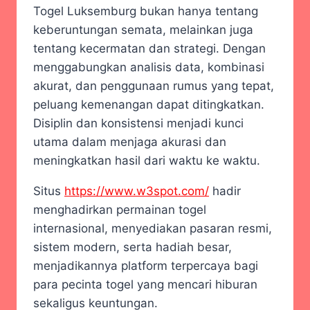
Togel Luksemburg bukan hanya tentang
keberuntungan semata, melainkan juga
tentang kecermatan dan strategi. Dengan
menggabungkan analisis data, kombinasi
akurat, dan penggunaan rumus yang tepat,
peluang kemenangan dapat ditingkatkan.
Disiplin dan konsistensi menjadi kunci
utama dalam menjaga akurasi dan
meningkatkan hasil dari waktu ke waktu.
Situs
https://www.w3spot.com/
hadir
menghadirkan permainan togel
internasional, menyediakan pasaran resmi,
sistem modern, serta hadiah besar,
menjadikannya platform terpercaya bagi
para pecinta togel yang mencari hiburan
sekaligus keuntungan.