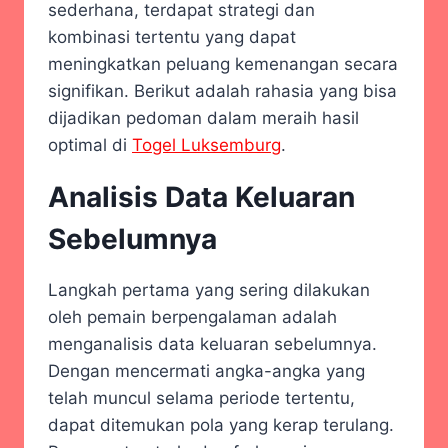
sederhana, terdapat strategi dan
kombinasi tertentu yang dapat
meningkatkan peluang kemenangan secara
signifikan. Berikut adalah rahasia yang bisa
dijadikan pedoman dalam meraih hasil
optimal di
Togel Luksemburg
.
Analisis Data Keluaran
Sebelumnya
Langkah pertama yang sering dilakukan
oleh pemain berpengalaman adalah
menganalisis data keluaran sebelumnya.
Dengan mencermati angka-angka yang
telah muncul selama periode tertentu,
dapat ditemukan pola yang kerap terulang.