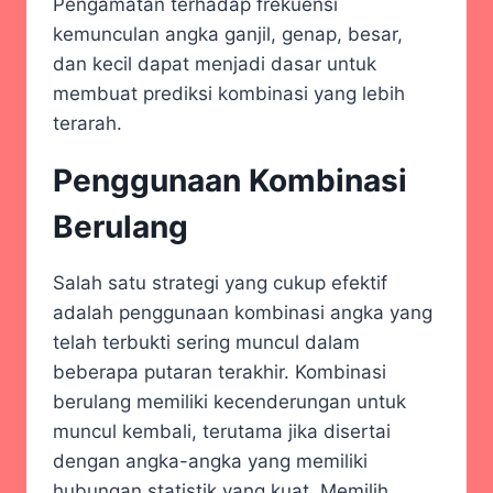
Pengamatan terhadap frekuensi
kemunculan angka ganjil, genap, besar,
dan kecil dapat menjadi dasar untuk
membuat prediksi kombinasi yang lebih
terarah.
Penggunaan Kombinasi
Berulang
Salah satu strategi yang cukup efektif
adalah penggunaan kombinasi angka yang
telah terbukti sering muncul dalam
beberapa putaran terakhir. Kombinasi
berulang memiliki kecenderungan untuk
muncul kembali, terutama jika disertai
dengan angka-angka yang memiliki
hubungan statistik yang kuat. Memilih