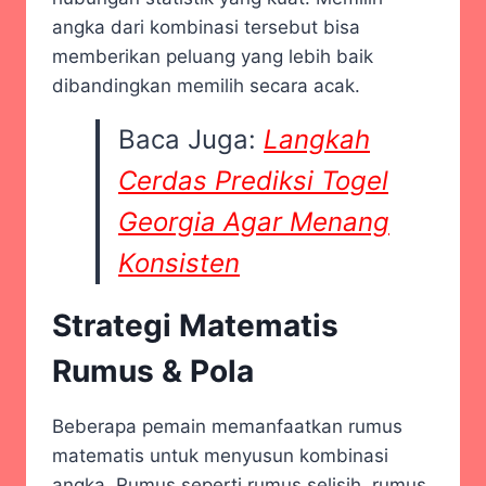
angka dari kombinasi tersebut bisa
memberikan peluang yang lebih baik
dibandingkan memilih secara acak.
Baca Juga:
Langkah
Cerdas Prediksi Togel
Georgia Agar Menang
Konsisten
Strategi Matematis
Rumus & Pola
Beberapa pemain memanfaatkan rumus
matematis untuk menyusun kombinasi
angka. Rumus seperti rumus selisih, rumus