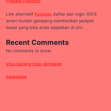
Prediksi Fusototo
Link alternatif
Fusototo
daftar dan login 100%
aman mudah gampang memberikan jackpot
besar yang bisa anda dapatkan di sini.
Recent Comments
No comments to show.
situs pasang bola olimpiade
betawislot