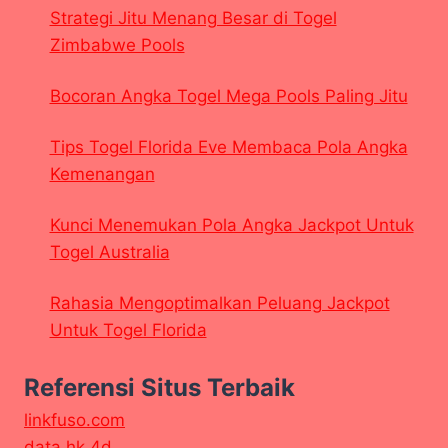
Strategi Jitu Menang Besar di Togel
Zimbabwe Pools
Bocoran Angka Togel Mega Pools Paling Jitu
Tips Togel Florida Eve Membaca Pola Angka
Kemenangan
Kunci Menemukan Pola Angka Jackpot Untuk
Togel Australia
Rahasia Mengoptimalkan Peluang Jackpot
Untuk Togel Florida
Referensi Situs Terbaik
linkfuso.com
data hk 4d