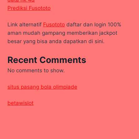
Prediksi Fusototo
Link alternatif
Fusototo
daftar dan login 100%
aman mudah gampang memberikan jackpot
besar yang bisa anda dapatkan di sini.
Recent Comments
No comments to show.
situs pasang bola olimpiade
betawislot