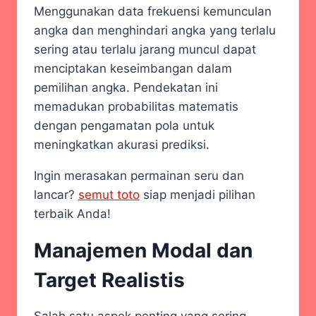
Menggunakan data frekuensi kemunculan
angka dan menghindari angka yang terlalu
sering atau terlalu jarang muncul dapat
menciptakan keseimbangan dalam
pemilihan angka. Pendekatan ini
memadukan probabilitas matematis
dengan pengamatan pola untuk
meningkatkan akurasi prediksi.
Ingin merasakan permainan seru dan
lancar?
semut toto
siap menjadi pilihan
terbaik Anda!
Manajemen Modal dan
Target Realistis