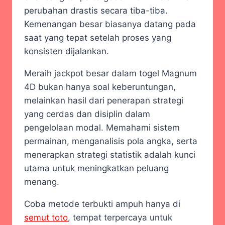
perubahan drastis secara tiba-tiba.
Kemenangan besar biasanya datang pada
saat yang tepat setelah proses yang
konsisten dijalankan.
Meraih jackpot besar dalam togel Magnum
4D bukan hanya soal keberuntungan,
melainkan hasil dari penerapan strategi
yang cerdas dan disiplin dalam
pengelolaan modal. Memahami sistem
permainan, menganalisis pola angka, serta
menerapkan strategi statistik adalah kunci
utama untuk meningkatkan peluang
menang.
Coba metode terbukti ampuh hanya di
semut toto
, tempat terpercaya untuk