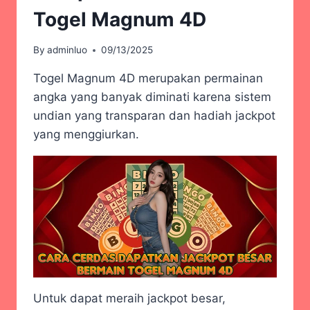
Togel Magnum 4D
By
adminluo
09/13/2025
Togel Magnum 4D merupakan permainan
angka yang banyak diminati karena sistem
undian yang transparan dan hadiah jackpot
yang menggiurkan.
Untuk dapat meraih jackpot besar,