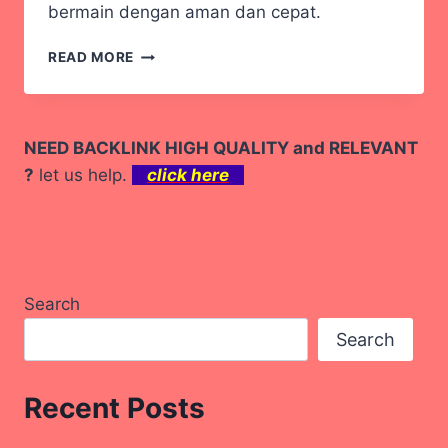
bermain dengan aman dan cepat.
CARA
READ MORE
CERDAS
DAPATKAN
JACKPOT
BESAR
NEED BACKLINK HIGH QUALITY and RELEVANT
BERMAIN
?
let us help.
click here
TOGEL
MAGNUM
4D
Search
Search
Recent Posts