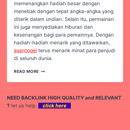
memenangkan hadiah besar dengan
menebak dengan tepat angka-angka yang
ditarik dalam undian. Selain itu, permainan
ini juga menyediakan hiburan dan
kesenangan bagi para pemainnya. Dengan
hadiah-hadiah menarik yang ditawarkan,
asentogel
terus menarik minat para penjudi
di seluruh dunia.
TIPS
READ MORE
AMPUH
DAPATKAN
JACKPOT
MAKSIMAL
NEED BACKLINK HIGH QUALITY and RELEVANT
DI
?
let us help.
click here
TOGEL
OHIO
MIDDAY