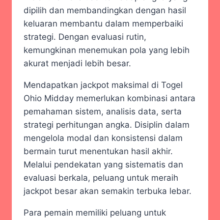
dipilih dan membandingkan dengan hasil
keluaran membantu dalam memperbaiki
strategi. Dengan evaluasi rutin,
kemungkinan menemukan pola yang lebih
akurat menjadi lebih besar.
Mendapatkan jackpot maksimal di Togel
Ohio Midday memerlukan kombinasi antara
pemahaman sistem, analisis data, serta
strategi perhitungan angka. Disiplin dalam
mengelola modal dan konsistensi dalam
bermain turut menentukan hasil akhir.
Melalui pendekatan yang sistematis dan
evaluasi berkala, peluang untuk meraih
jackpot besar akan semakin terbuka lebar.
Para pemain memiliki peluang untuk