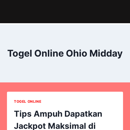
Skip
to
content
Togel Online Ohio Midday
TOGEL ONLINE
Tips Ampuh Dapatkan
Jackpot Maksimal di