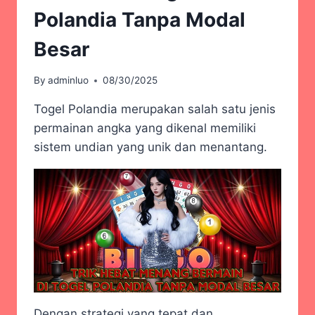
Polandia Tanpa Modal
Besar
By
adminluo
08/30/2025
Togel Polandia merupakan salah satu jenis
permainan angka yang dikenal memiliki
sistem undian yang unik dan menantang.
Dengan strategi yang tepat dan