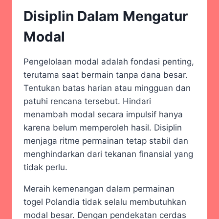
Disiplin Dalam Mengatur
Modal
Pengelolaan modal adalah fondasi penting,
terutama saat bermain tanpa dana besar.
Tentukan batas harian atau mingguan dan
patuhi rencana tersebut. Hindari
menambah modal secara impulsif hanya
karena belum memperoleh hasil. Disiplin
menjaga ritme permainan tetap stabil dan
menghindarkan dari tekanan finansial yang
tidak perlu.
Meraih kemenangan dalam permainan
togel Polandia tidak selalu membutuhkan
modal besar. Dengan pendekatan cerdas