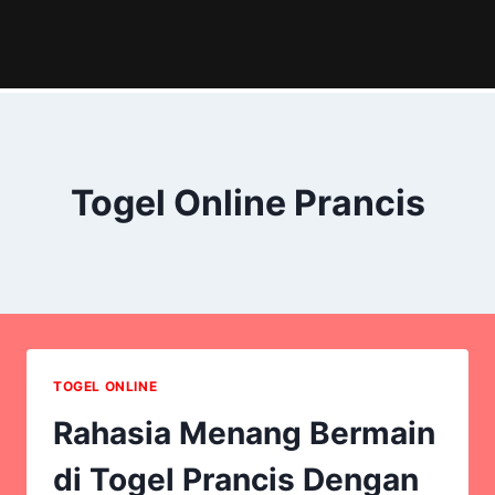
Skip
to
content
Togel Online Prancis
TOGEL ONLINE
Rahasia Menang Bermain
di Togel Prancis Dengan