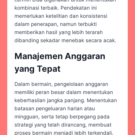
kombinasi terbaik. Pendekatan ini
memerlukan ketelitian dan konsistensi
dalam penerapan, namun terbukti
memberikan hasil yang lebih terarah
dibanding sekadar menebak secara acak.
Manajemen Anggaran
yang Tepat
Dalam bermain, pengelolaan anggaran
memiliki peran besar dalam menentukan
keberhasilan jangka panjang. Menentukan
batasan pengeluaran harian atau
mingguan, serta tetap berpegang pada
strategi yang telah dirancang, membuat
proses bermain menjadi lebih terkendali.