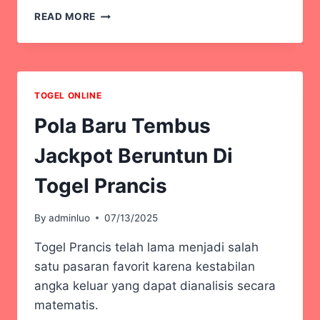
RAHASIA
READ MORE
MENANG
BERMAIN
DI
TOGEL
PRANCIS
TOGEL ONLINE
DENGAN
STRATEGI
Pola Baru Tembus
AMPUH
Jackpot Beruntun Di
Togel Prancis
By
adminluo
07/13/2025
Togel Prancis telah lama menjadi salah
satu pasaran favorit karena kestabilan
angka keluar yang dapat dianalisis secara
matematis.