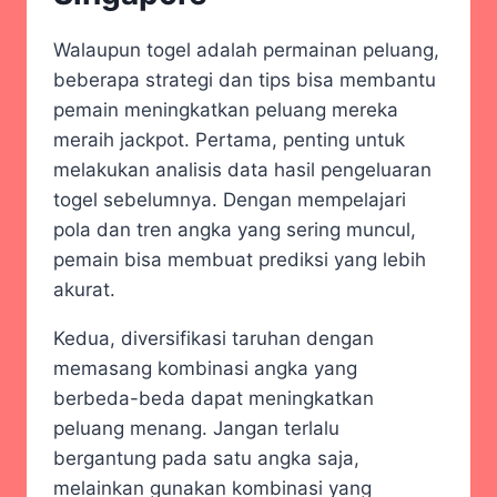
Walaupun togel adalah permainan peluang,
beberapa strategi dan tips bisa membantu
pemain meningkatkan peluang mereka
meraih jackpot. Pertama, penting untuk
melakukan analisis data hasil pengeluaran
togel sebelumnya. Dengan mempelajari
pola dan tren angka yang sering muncul,
pemain bisa membuat prediksi yang lebih
akurat.
Kedua, diversifikasi taruhan dengan
memasang kombinasi angka yang
berbeda-beda dapat meningkatkan
peluang menang. Jangan terlalu
bergantung pada satu angka saja,
melainkan gunakan kombinasi yang