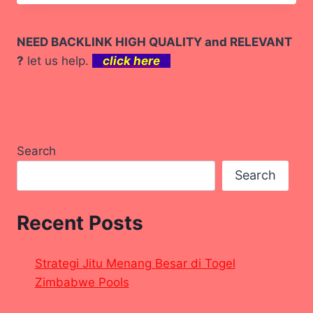
MENANG
BESAR
TOGEL
NEED BACKLINK HIGH QUALITY and RELEVANT
SINGAPORE
?
let us help.
click here
Search
Search
Recent Posts
Strategi Jitu Menang Besar di Togel
Zimbabwe Pools