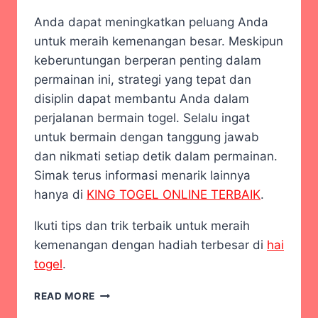
Anda dapat meningkatkan peluang Anda
untuk meraih kemenangan besar. Meskipun
keberuntungan berperan penting dalam
permainan ini, strategi yang tepat dan
disiplin dapat membantu Anda dalam
perjalanan bermain togel. Selalu ingat
untuk bermain dengan tanggung jawab
dan nikmati setiap detik dalam permainan.
Simak terus informasi menarik lainnya
hanya di
KING TOGEL ONLINE TERBAIK
.
Ikuti tips dan trik terbaik untuk meraih
kemenangan dengan hadiah terbesar di
hai
togel
.
CARA
READ MORE
MENDAPATKAN