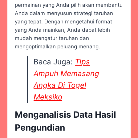
permainan yang Anda pilih akan membantu
Anda dalam menyusun strategi taruhan
yang tepat. Dengan mengetahui format
yang Anda mainkan, Anda dapat lebih
mudah mengatur taruhan dan
mengoptimalkan peluang menang.
Baca Juga:
Tips
Ampuh Memasang
Angka Di Togel
Meksiko
Menganalisis Data Hasil
Pengundian