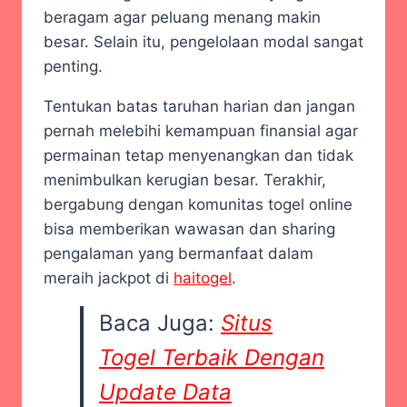
beragam agar peluang menang makin
besar. Selain itu, pengelolaan modal sangat
penting.
Tentukan batas taruhan harian dan jangan
pernah melebihi kemampuan finansial agar
permainan tetap menyenangkan dan tidak
menimbulkan kerugian besar. Terakhir,
bergabung dengan komunitas togel online
bisa memberikan wawasan dan sharing
pengalaman yang bermanfaat dalam
meraih jackpot di
haitogel
.
Baca Juga:
Situs
Togel Terbaik Dengan
Update Data