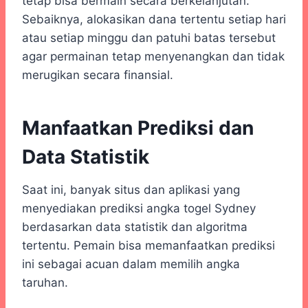
tetap bisa bermain secara berkelanjutan.
Sebaiknya, alokasikan dana tertentu setiap hari
atau setiap minggu dan patuhi batas tersebut
agar permainan tetap menyenangkan dan tidak
merugikan secara finansial.
Manfaatkan Prediksi dan
Data Statistik
Saat ini, banyak situs dan aplikasi yang
menyediakan prediksi angka togel Sydney
berdasarkan data statistik dan algoritma
tertentu. Pemain bisa memanfaatkan prediksi
ini sebagai acuan dalam memilih angka
taruhan.