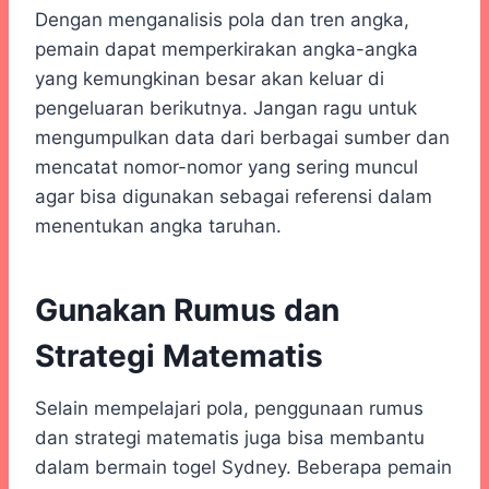
Dengan menganalisis pola dan tren angka,
pemain dapat memperkirakan angka-angka
yang kemungkinan besar akan keluar di
pengeluaran berikutnya. Jangan ragu untuk
mengumpulkan data dari berbagai sumber dan
mencatat nomor-nomor yang sering muncul
agar bisa digunakan sebagai referensi dalam
menentukan angka taruhan.
Gunakan Rumus dan
Strategi Matematis
Selain mempelajari pola, penggunaan rumus
dan strategi matematis juga bisa membantu
dalam bermain togel Sydney. Beberapa pemain