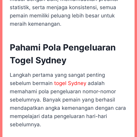
statistik, serta menjaga konsistensi, semua
pemain memiliki peluang lebih besar untuk
meraih kemenangan.
Pahami Pola Pengeluaran
Togel Sydney
Langkah pertama yang sangat penting
sebelum bermain
togel Sydney
adalah
memahami pola pengeluaran nomor-nomor
sebelumnya. Banyak pemain yang berhasil
mendapatkan angka kemenangan dengan cara
mempelajari data pengeluaran hari-hari
sebelumnya.