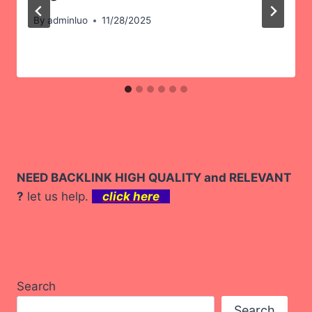
By
adminluo
11/28/2025
NEED BACKLINK HIGH QUALITY and RELEVANT
?
let us help.
click here
Search
Search