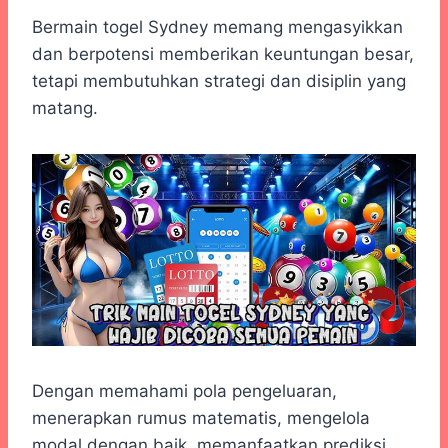
h
a
e
e
k
i
a
c
s
l
y
n
Bermain togel Sydney memang mengasyikkan
t
e
s
e
p
e
dan berpotensi memberikan keuntungan besar,
s
b
e
g
e
tetapi membutuhkan strategi dan disiplin yang
A
o
n
r
matang.
p
o
g
a
p
k
e
m
r
Dengan memahami pola pengeluaran,
menerapkan rumus matematis, mengelola
modal dengan baik, memanfaatkan prediksi