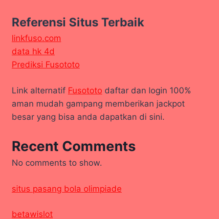
Referensi Situs Terbaik
linkfuso.com
data hk 4d
Prediksi Fusototo
Link alternatif
Fusototo
daftar dan login 100%
aman mudah gampang memberikan jackpot
besar yang bisa anda dapatkan di sini.
Recent Comments
No comments to show.
situs pasang bola olimpiade
betawislot