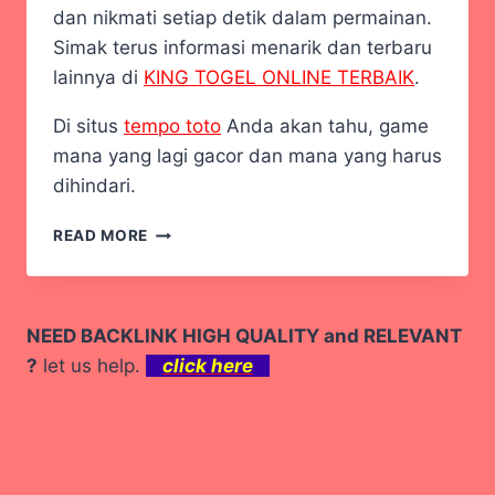
dan nikmati setiap detik dalam permainan.
Simak terus informasi menarik dan terbaru
lainnya di
KING TOGEL ONLINE TERBAIK
.
Di situs
tempo toto
Anda akan tahu, game
mana yang lagi gacor dan mana yang harus
dihindari.
CARA
READ MORE
MENDAPATKAN
MENANG
BESAR
TOGEL
NEED BACKLINK HIGH QUALITY and RELEVANT
VIETNAM
?
let us help.
click here