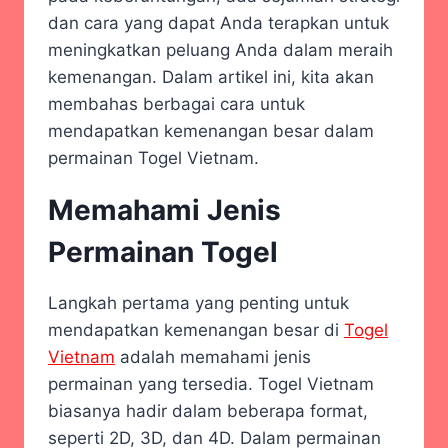
dan cara yang dapat Anda terapkan untuk
meningkatkan peluang Anda dalam meraih
kemenangan. Dalam artikel ini, kita akan
membahas berbagai cara untuk
mendapatkan kemenangan besar dalam
permainan Togel Vietnam.
Memahami Jenis
Permainan Togel
Langkah pertama yang penting untuk
mendapatkan kemenangan besar di
Togel
Vietnam
adalah memahami jenis
permainan yang tersedia. Togel Vietnam
biasanya hadir dalam beberapa format,
seperti 2D, 3D, dan 4D. Dalam permainan