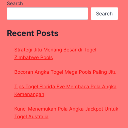
Search
Search
Recent Posts
Strategi Jitu Menang Besar di Togel
Zimbabwe Pools
Bocoran Angka Togel Mega Pools Paling Jitu
Tips Togel Florida Eve Membaca Pola Angka
Kemenangan
Kunci Menemukan Pola Angka Jackpot Untuk
Togel Australia